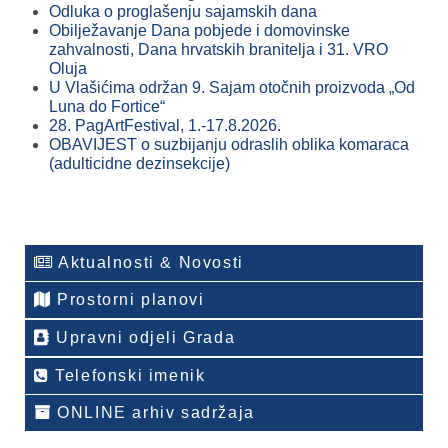
Odluka o proglašenju sajamskih dana
Obilježavanje Dana pobjede i domovinske
zahvalnosti, Dana hrvatskih branitelja i 31. VRO
Oluja
U Vlašićima održan 9. Sajam otočnih proizvoda „Od
Luna do Fortice“
28. PagArtFestival, 1.-17.8.2026.
OBAVIJEST o suzbijanju odraslih oblika komaraca
(adulticidne dezinsekcije)
Aktualnosti & Novosti
Prostorni planovi
Upravni odjeli Grada
Telefonski imenik
ONLINE arhiv sadržaja