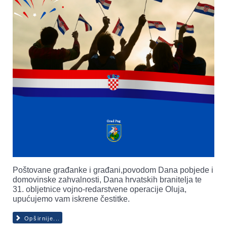
Poštovane građanke i građani,povodom Dana pobjede i
domovinske zahvalnosti, Dana hrvatskih branitelja te
31. obljetnice vojno-redarstvene operacije Oluja,
upućujemo vam iskrene čestitke.
Opširnije...