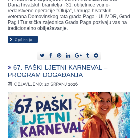
Dana hrvatskih branitelja i 31. obljetnice vojno-
redarstvene operacije "Oluja", Udruga hrvatskih
veterana Domovinskog rata grada Paga - UHVDR, Grad
Pag i Turistička zajednica Grada Paga pozivaju vas na
tradicionalno obilježavanje.
Opširnije...
67. PAŠKI LJETNI KARNEVAL –
PROGRAM DOGAĐANJA
OBJAVLJENO: 20 SRPANJ 2026