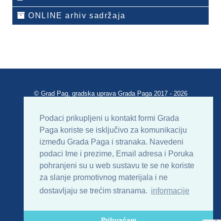
ONLINE arhiv sadržaja
© Grad Pag, gradska uprava Grada Paga 2017 - 2026
Verzija portala V 2.00
Podaci prikupljeni u kontakt formi Grada
Paga koriste se isključivo za komunikaciju
Uvjeti korištenja
Impressum
Kontakt
između Grada Paga i stranaka. Navedeni
podaci Ime i prezime, Email adresa i Poruka
Sitemap
RSS
pohranjeni su u web sustavu te se ne koriste
za slanje promotivnog materijala i ne
dostavljaju se trećim stranama.
informacije
Prihvaćam