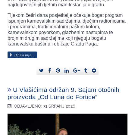
najdugovječnijih ljetnih manifestacija u gradu.
Tijekom četiri dana posjetitelje očekuje bogat program
ispunjen karnevalskim sadržajima, dječjim radionicama
i programima, tradicionalnim paškim kolom,
karnevalskom povorkom, glazbenim nastupima te
brojnim drugim sadržajima koji njeguju bogatu
karnevalsku baštinu i običaje Grada Paga.
Opširnije...
U Vlašićima održan 9. Sajam otočnih
proizvoda „Od Luna do Fortice“
OBJAVLJENO: 31 SRPANJ 2026