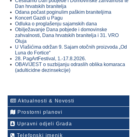
Čestitamo Dan pobjede i Domovinske zahvalnosti te
Dan hrvatskih branitelja
Odana počast poginulim paškim braniteljima
Koncert Gazdi u Pagu
Odluka o proglašenju sajamskih dana
Obilježavanje Dana pobjede i domovinske
zahvalnosti, Dana hrvatskih branitelja i 31. VRO
Oluja
U Vlašićima održan 9. Sajam otočnih proizvoda „Od
Luna do Fortice“
28. PagArtFestival, 1.-17.8.2026.
OBAVIJEST o suzbijanju odraslih oblika komaraca
(adulticidne dezinsekcije)
Aktualnosti & Novosti
Prostorni planovi
Upravni odjeli Grada
Telefonski imenik