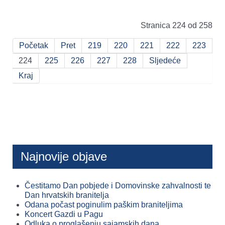
Stranica 224 od 258
Početak
Pret
219
220
221
222
223
224
225
226
227
228
Sljedeće
Kraj
Najnovije objave
Čestitamo Dan pobjede i Domovinske zahvalnosti te
Dan hrvatskih branitelja
Odana počast poginulim paškim braniteljima
Koncert Gazdi u Pagu
Odluka o proglašenju sajamskih dana