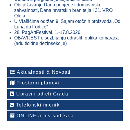
Obilježavanje Dana pobjede i domovinske
zahvalnosti, Dana hrvatskih branitelja i 31. VRO
Oluja
U Vlašićima održan 9. Sajam otočnih proizvoda „Od
Luna do Fortice“
28. PagArtFestival, 1.-17.8.2026.
OBAVIJEST o suzbijanju odraslih oblika komaraca
(adulticidne dezinsekcije)
Aktualnosti & Novosti
Prostorni planovi
Upravni odjeli Grada
Telefonski imenik
ONLINE arhiv sadržaja