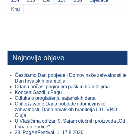
254
255
256
257
258
Sljedeće
Kraj
Najnovije objave
Čestitamo Dan pobjede i Domovinske zahvalnosti te
Dan hrvatskih branitelja
Odana počast poginulim paškim braniteljima
Koncert Gazdi u Pagu
Odluka o proglašenju sajamskih dana
Obilježavanje Dana pobjede i domovinske
zahvalnosti, Dana hrvatskih branitelja i 31. VRO
Oluja
U Vlašićima održan 9. Sajam otočnih proizvoda „Od
Luna do Fortice“
28. PagArtFestival, 1.-17.8.2026.