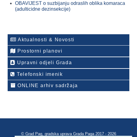
OBAVIJEST o suzbijanju odraslih oblika komaraca
(adulticidne dezinsekcije)
Aktualnosti & Novosti
Prostorni planovi
Upravni odjeli Grada
Telefonski imenik
ONLINE arhiv sadržaja
© Grad Pag, gradska uprava Grada Paga 2017 - 2026