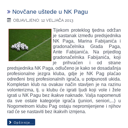
Novčane uštede u NK Pagu
OBJAVLJENO: 12 VELJAČA 2013
Tijekom proteklog tjedna održan
je sastanak između predsjednika
NK Paga, Marina Fabijanića i
gradonačelnika Grada Paga,
Ante Fabijanića. Na prijedlog
gradonačelnika Fabijanića, koji
je prihvaćen i od strane
predsjednika NK Paga, odlučeno je kako se dosadašnja
profesionalne jezgra kluba, gdje je NK Pag plaćao
određeni broj profesionalnih igrača, u potpunosti ukida.
Kompletan klub na ovakav način stavljen je na razinu
volonterizma, tj. u klubu će igrati ljudi koji vole i žele
igrati u NK Pagu bez ikakve naknade. Valja napomenuti
da sve ostale kategorije igrača (juniori, seniori,...) u
Nogometnom klubu Pag ostaju nepromijenjene i njihov
rad će se nastaviti bez ikakvih izmjena.
Opširnije...