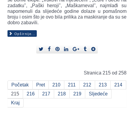
zadatku", „Paški heroji", „Maškarneval", najmlađi su
napomenuli da slijedeće godine dolaze u pomašnom
broju i osim što je ovo bila prilika za maskiranje da su se
dobro zabavili.
Opširnije...
Stranica 215 od 258
Početak
Pret
210
211
212
213
214
215
216
217
218
219
Sljedeće
Kraj