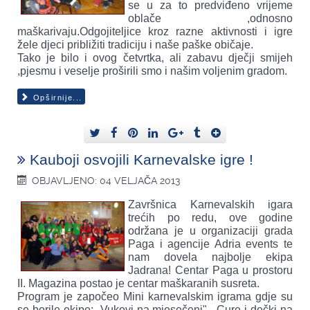
se u za to predviđeno vrijeme
oblače ,odnosno
maškarivaju.Odgojiteljice kroz razne aktivnosti i igre
žele djeci približiti tradiciju i naše paške običaje.
Tako je bilo i ovog četvrtka, ali zabavu dječji smijeh
,pjesmu i veselje proširili smo i našim voljenim gradom.
Opširnije...
Kauboji osvojili Karnevalske igre !
OBJAVLJENO: 04 VELJAČA 2013
Završnica Karnevalskih igara
trećih po redu, ove godine
održana je u organizaciji grada
Paga i agencije Adria events te
nam dovela najbolje ekipa
Jadrana! Centar Paga u prostoru
II. Magazina postao je centar maškaranih susreta.
Program je započeo Mini karnevalskim igrama gdje su
se borile ekipe: „Vukovi na mjesečeni", „Cure i dečki na