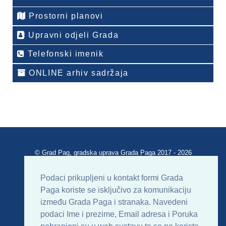
Prostorni planovi
Upravni odjeli Grada
Telefonski imenik
ONLINE arhiv sadržaja
© Grad Pag, gradska uprava Grada Paga 2017 - 2026
Verzija portala V 2.00
Podaci prikupljeni u kontakt formi Grada
Paga koriste se isključivo za komunikaciju
Uvjeti korištenja
Impressum
Kontakt
između Grada Paga i stranaka. Navedeni
podaci Ime i prezime, Email adresa i Poruka
Sitemap
RSS