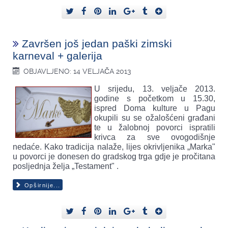
Završen još jedan paški zimski
karneval + galerija
OBJAVLJENO: 14 VELJAČA 2013
U srijedu, 13. veljače 2013.
godine s početkom u 15.30,
ispred Doma kulture u Pagu
okupili su se ožalošćeni građani
te u žalobnoj povorci ispratili
krivca za sve ovogodišnje
nedaće. Kako tradicija nalaže, lijes okrivljenika „Marka"
u povorci je donesen do gradskog trga gdje je pročitana
posljednja želja „Testament" .
Opširnije...