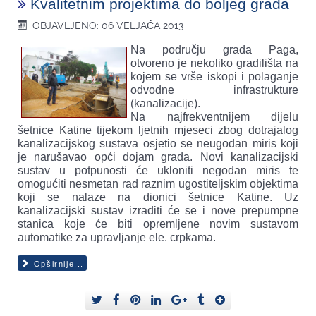
Kvalitetnim projektima do boljeg grada
OBJAVLJENO: 06 VELJAČA 2013
Na području grada Paga,
otvoreno je nekoliko gradilišta na
kojem se vrše iskopi i polaganje
odvodne infrastrukture
(kanalizacije).
Na najfrekventnijem dijelu
šetnice Katine tijekom ljetnih mjeseci zbog dotrajalog
kanalizacijskog sustava osjetio se neugodan miris koji
je narušavao opći dojam grada. Novi kanalizacijski
sustav u potpunosti će ukloniti negodan miris te
omogućiti nesmetan rad raznim ugostiteljskim objektima
koji se nalaze na dionici šetnice Katine. Uz
kanalizacijski sustav izraditi će se i nove prepumpne
stanica koje će biti opremljene novim sustavom
automatike za upravljanje ele. crpkama.
Opširnije...