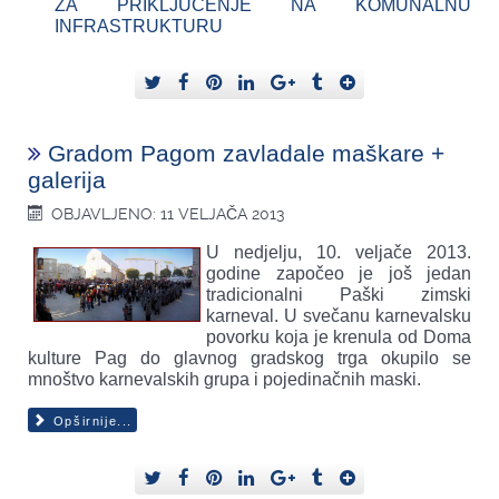
ZA PRIKLJUČENJE NA KOMUNALNU
INFRASTRUKTURU
Gradom Pagom zavladale maškare +
galerija
OBJAVLJENO: 11 VELJAČA 2013
U nedjelju, 10. veljače 2013.
godine započeo je još jedan
tradicionalni Paški zimski
karneval. U svečanu karnevalsku
povorku koja je krenula od Doma
kulture Pag do glavnog gradskog trga okupilo se
mnoštvo karnevalskih grupa i pojedinačnih maski.
Opširnije...