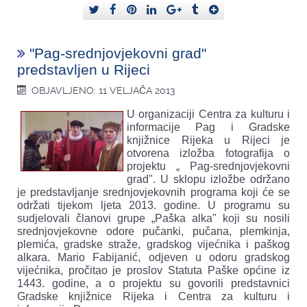
"Pag-srednjovjekovni grad"
predstavljen u Rijeci
OBJAVLJENO: 11 VELJAČA 2013
U organizaciji Centra za kulturu i
informacije Pag i Gradske
knjižnice Rijeka u Rijeci je
otvorena izložba fotografija o
projektu „ Pag-srednjovjekovni
grad". U sklopu izložbe održano
je predstavljanje srednjovjekovnih programa koji će se
održati tijekom ljeta 2013. godine. U programu su
sudjelovali članovi grupe „Paška alka" koji su nosili
srednjovjekovne odore pučanki, pučana, plemkinja,
plemića, gradske straže, gradskog vijećnika i paškog
alkara. Mario Fabijanić, odjeven u odoru gradskog
vijećnika, pročitao je proslov Statuta Paške općine iz
1443. godine, a o projektu su govorili predstavnici
Gradske knjižnice Rijeka i Centra za kulturu i