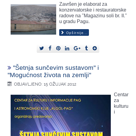
Završen je elaborat za
konzervatorske i restauratorske
radove na "Magazinu soli br. II."
u gradu Pagu.
Opširnije...
"Šetnja sunčevim sustavom" i
"Mogućnost života na zemlji"
OBJAVLJENO: 15 OŽUJAK 2012
Centar
za
kulturu
i