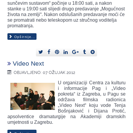
sunčevim sustavom“ počinje u 18:00 sati, a nakon
stanke u 19:00 sati slijedi drugo predavanje „Mogućnost
života na zemlji“. Nakon odslušanih predavanje moći će
se promatrati nebo teleskopom uz stručnog voditelja
promatranja.
Opširnije...
Video Next
OBJAVLJENO: 07 OŽUJAK 2012
U organizaciji Centra za kulturu
i informacije Pag i „Video
pokreta“ iz Zagreba, u Pagu se
održava filmska radionica
„Video Next“ koju vode Tenja
Bošnjaković i Dijana Protić,
apsolventice dramaturgije na Akademiji dramskih
umjetnosti u Zagrebu.