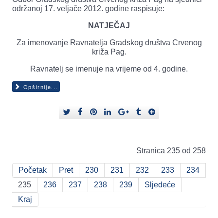
održanoj 17. veljače 2012. godine raspisuje:
NATJEČAJ
Za imenovanje Ravnatelja Gradskog društva Crvenog
križa Pag.
Ravnatelj se imenuje na vrijeme od 4. godine.
Opširnije...
Stranica 235 od 258
Početak
Pret
230
231
232
233
234
235
236
237
238
239
Sljedeće
Kraj