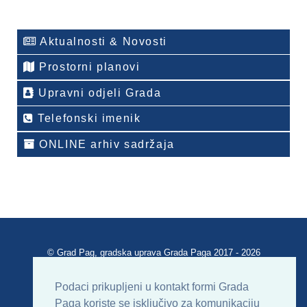
Aktualnosti & Novosti
Prostorni planovi
Upravni odjeli Grada
Telefonski imenik
ONLINE arhiv sadržaja
© Grad Pag, gradska uprava Grada Paga 2017 - 2026
Verzija portala V 2.00
Podaci prikupljeni u kontakt formi Grada
Paga koriste se isključivo za komunikaciju