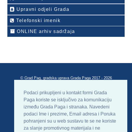
Upravni odjeli Grada
Telefonski imenik
ONLINE arhiv sadržaja
© Grad Pag, gradska uprava Grada Paga 2017 - 2026
Verzija portala V 2.00
Podaci prikupljeni u kontakt formi Grada
Paga koriste se isključivo za komunikaciju
Uvjeti korištenja
Impressum
Kontakt
između Grada Paga i stranaka. Navedeni
podaci Ime i prezime, Email adresa i Poruka
Sitemap
RSS
pohranjeni su u web sustavu te se ne koriste
za slanje promotivnog materijala i ne