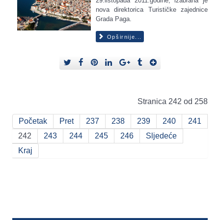
29.listopada 2011.godine, izabrana je
nova direktorica Turističke zajednice
Grada Paga.
Opširnije...
Stranica 242 od 258
Početak
Pret
237
238
239
240
241
242
243
244
245
246
Sljedeće
Kraj