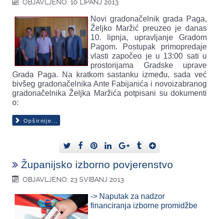
OBJAVLJENO: 10 LIPANJ 2013
Novi gradonačelnik grada Paga,
Željko Maržić preuzeo je danas
10. lipnja, upravljanje Gradom
Pagom. Postupak primopredaje
vlasti započeo je u 13:00 sati u
prostorijama Gradske uprave
Grada Paga. Na kratkom sastanku između, sada već
bivšeg gradonačelnika Ante Fabijanića i novoizabranog
gradonačelnika Željka Maržića potpisani su dokumenti
o:
Opširnije...
Županijsko izborno povjerenstvo
OBJAVLJENO: 23 SVIBANJ 2013
-> Naputak za nadzor
financiranja izborne promidžbe