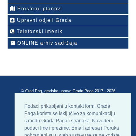
Prostorni planovi
Upravni odjeli Grada
Telefonski imenik
ONLINE arhiv sadržaja
© Grad Pag, gradska uprava Grada Paga 2017 - 2026
Verzija portala V 2.00
Podaci prikupljeni u kontakt formi Grada
Paga koriste se isključivo za komunikaciju
Uvjeti korištenja
Impressum
Kontakt
između Grada Paga i stranaka. Navedeni
podaci Ime i prezime, Email adresa i Poruka
Sitemap
RSS
pohranjeni su u web sustavu te se ne koriste