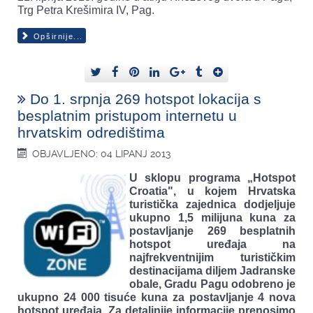
Trg Petra Krešimira IV, Pag.
Opširnije...
Do 1. srpnja 269 hotspot lokacija s
besplatnim pristupom internetu u
hrvatskim odredištima
OBJAVLJENO: 04 LIPANJ 2013
U sklopu programa „Hotspot
Croatia", u kojem Hrvatska
turistička zajednica dodjeljuje
ukupno 1,5 milijuna kuna za
postavljanje 269 besplatnih
hotspot uređaja na
najfrekventnijim turističkim
destinacijama diljem Jadranske
obale, Gradu Pagu odobreno je
ukupno 24 000 tisuće kuna za postavljanje 4 nova
hotspot uređaja. Za detaljnije informacije prenosimo