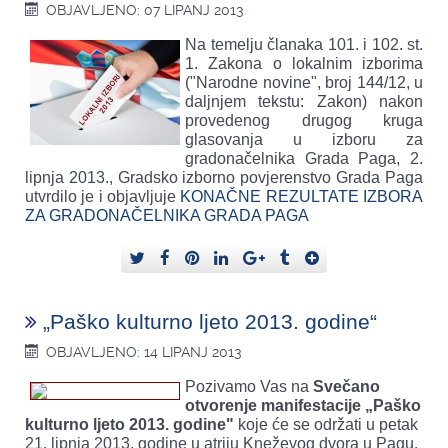
OBJAVLJENO: 07 LIPANJ 2013
Na temelju članaka 101. i 102. st.
1. Zakona o lokalnim izborima
("Narodne novine", broj 144/12, u
daljnjem tekstu: Zakon) nakon
provedenog drugog kruga
glasovanja u izboru za
gradonačelnika Grada Paga, 2.
lipnja 2013., Gradsko izborno povjerenstvo Grada Paga
utvrdilo je i objavljuje
KONAČNE REZULTATE IZBORA
ZA GRADONAČELNIKA GRADA PAGA
„Paško kulturno ljeto 2013. godine“
OBJAVLJENO: 14 LIPANJ 2013
Pozivamo Vas na
Svečano
otvorenje manifestacije „Paško
kulturno ljeto 2013. godine"
koje će se održati u petak
21. lipnja 2013. godine u atriju Kneževog dvora u Pagu,