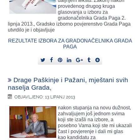
daljnjem tekstu: Zakon) nakon
provedenog drugog kruga
glasovanja u izboru za
gradonačelnika Grada Paga 2.
lipnja 2013., Gradsko izborno povjerenstvo Grada Paga
utvrdilo je i objavljuje
REZULTATE IZBORA ZA GRADONAČELNIKA GRADA
PAGA
Drage Paškinje i Pažani, mještani svih
naselja Grada,
OBJAVLJENO: 13 LIPANJ 2013
nakon stupanja na novu dužnost,
zahvaljujem još jednom svima
koji ste izašli na izbore, a
posebno Vama koji ste mi ukazali
čast i povjerenje i dali mi glas
kao kandidatu za