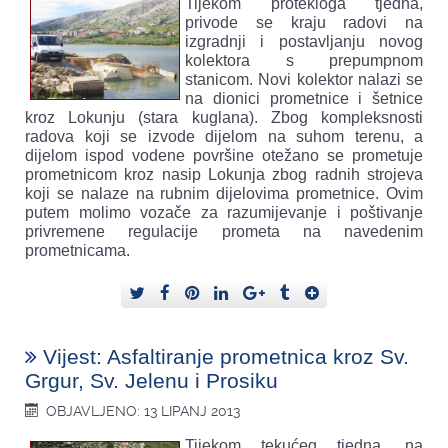
Tijekom protekloga tjedna,
privode se kraju radovi na
izgradnji i postavljanju novog
kolektora s prepumpnom
stanicom. Novi kolektor nalazi se
na dionici prometnice i šetnice
kroz Lokunju (stara kuglana). Zbog kompleksnosti
radova koji se izvode dijelom na suhom terenu, a
dijelom ispod vodene površine otežano se prometuje
prometnicom kroz nasip Lokunja zbog radnih strojeva
koji se nalaze na rubnim dijelovima prometnice. Ovim
putem molimo vozače za razumijevanje i poštivanje
privremene regulacije prometa na navedenim
prometnicama.
Vijest: Asfaltiranje prometnica kroz Sv.
Grgur, Sv. Jelenu i Prosiku
OBJAVLJENO: 13 LIPANJ 2013
Tijekom tekućeg tjedna, na