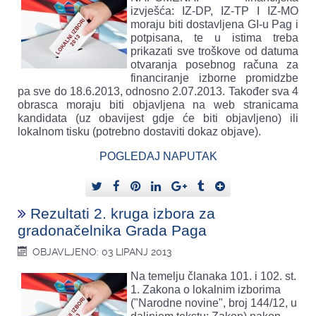
izvješća: IZ-DP, IZ-TP I IZ-MO
moraju biti dostavljena GI-u Pag i
potpisana, te u istima treba
prikazati sve troškove od datuma
otvaranja posebnog računa za
financiranje izborne promidzbe
pa sve do 18.6.2013, odnosno 2.07.2013. Također sva 4
obrasca moraju biti objavljena na web stranicama
kandidata (uz obavijest gdje će biti objavljeno) ili
lokalnom tisku (potrebno dostaviti dokaz objave).
POGLEDAJ NAPUTAK
Rezultati 2. kruga izbora za
gradonačelnika Grada Paga
OBJAVLJENO: 03 LIPANJ 2013
Na temelju članaka 101. i 102. st.
1. Zakona o lokalnim izborima
("Narodne novine", broj 144/12, u