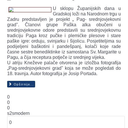
U sklopu Županijskih dana u
Gradskoj loži na Narodnom trgu u
Zadru predstavljen je projekt „ Pag- srednjovjekovni
grad". Članovi grupe Paška alka obučeni u
srednjovjekovne odore predstavili su srednjovjekovnu
tradiciju Paga kroz pučke i plemićke plesove i stare
paške igre: orduju, svinjarku i šijolicu. Posjetiteljima su
podijeljeni baškotini i pandešpanj, kolači koje rade
časne sestre benediktinke iz samostana Sv. Margarite u
Pagu, a čija receptura potječe iz srednjeg vijeka.
U atriju Kneževe palače otvorena je izložba fotografija
„Pag-srednjovjekovni grad" koja se može pogledati do
18. travnja. Autor fotografija je Josip Portada.
Opširnije...
0
0
0
s2smodern