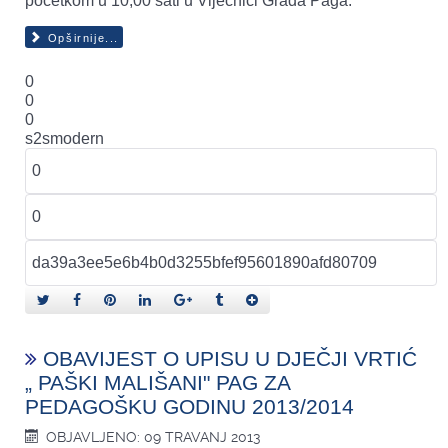
početkom u 10,00 sati u Vijećnici Grada Paga.
Opširnije...
0
0
0
s2smodern
OBAVIJEST O UPISU U DJEČJI VRTIĆ
„ PAŠKI MALIŠANI" PAG ZA
PEDAGOŠKU GODINU 2013/2014
OBJAVLJENO: 09 TRAVANJ 2013