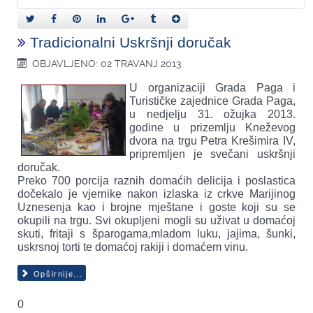
Tradicionalni Uskršnji doručak
OBJAVLJENO: 02 TRAVANJ 2013
U organizaciji Grada Paga i
Turističke zajednice Grada Paga,
u nedjelju 31. ožujka 2013.
godine u prizemlju Kneževog
dvora na trgu Petra Krešimira IV,
pripremljen je svečani uskršnji
doručak.
Preko 700 porcija raznih domaćih delicija i poslastica
dočekalo je vjernike nakon izlaska iz crkve Marijinog
Uznesenja kao i brojne mještane i goste koji su se
okupili na trgu. Svi okupljeni mogli su uživat u domaćoj
skuti, fritaji s šparogama,mladom luku, jajima, šunki,
uskrsnoj torti te domaćoj rakiji i domaćem vinu.
Opširnije...
0