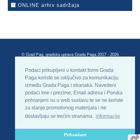
ONLINE arhiv sadržaja
© Grad Pag, gradska uprava Grada Paga 2017 - 2026
Verzija portala V 2.00
Podaci prikupljeni u kontakt formi Grada
Paga koriste se isključivo za komunikaciju
Uvjeti korištenja
Impressum
Kontakt
između Grada Paga i stranaka. Navedeni
podaci Ime i prezime, Email adresa i Poruka
Sitemap
RSS
pohranjeni su u web sustavu te se ne koriste
za slanje promotivnog materijala i ne
dostavljaju se trećim stranama.
informacije
Prihvaćam