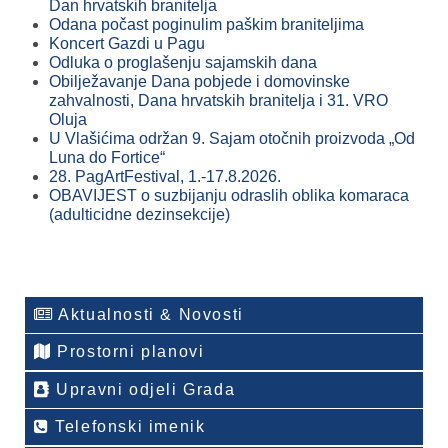
Dan hrvatskih branitelja
Odana počast poginulim paškim braniteljima
Koncert Gazdi u Pagu
Odluka o proglašenju sajamskih dana
Obilježavanje Dana pobjede i domovinske
zahvalnosti, Dana hrvatskih branitelja i 31. VRO
Oluja
U Vlašićima održan 9. Sajam otočnih proizvoda „Od
Luna do Fortice“
28. PagArtFestival, 1.-17.8.2026.
OBAVIJEST o suzbijanju odraslih oblika komaraca
(adulticidne dezinsekcije)
Aktualnosti & Novosti
Prostorni planovi
Upravni odjeli Grada
Telefonski imenik