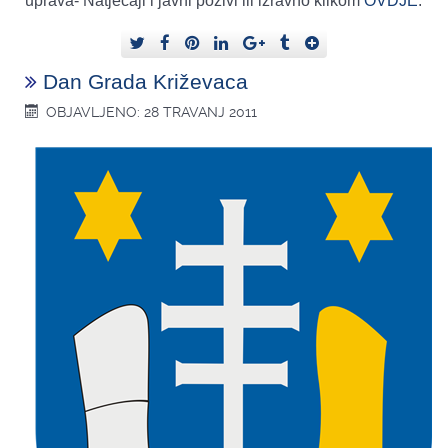
uprava- Natječaji i javni pozivi ili izravno klikom
OVDJE
.
Dan Grada Križevaca
OBJAVLJENO: 28 TRAVANJ 2011