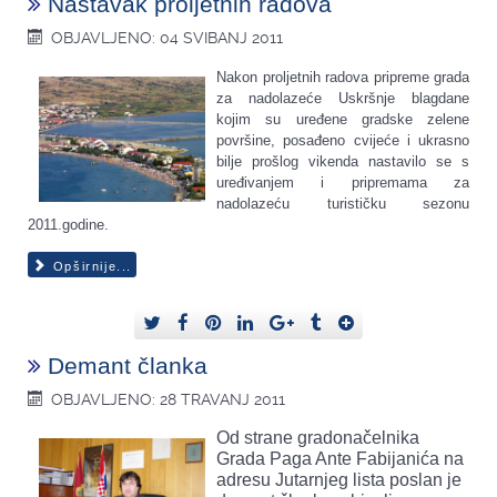
Nastavak proljetnih radova
OBJAVLJENO: 04 SVIBANJ 2011
Nakon proljetnih radova pripreme grada
za nadolazeće Uskršnje blagdane
kojim su uređene gradske zelene
površine, posađeno cvijeće i ukrasno
bilje prošlog vikenda nastavilo se s
uređivanjem i pripremama za
nadolazeću turističku sezonu
2011.godine.
Opširnije...
Demant članka
OBJAVLJENO: 28 TRAVANJ 2011
Od strane gradonačelnika
Grada Paga Ante Fabijanića na
adresu Jutarnjeg lista poslan je