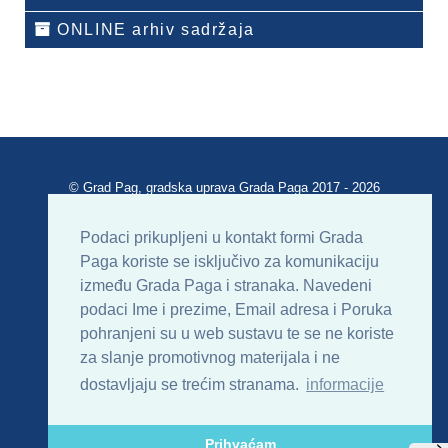
ONLINE arhiv sadržaja
© Grad Pag, gradska uprava Grada Paga 2017 - 2026
Verzija portala V 2.00
Podaci prikupljeni u kontakt formi Grada
Paga koriste se isključivo za komunikaciju
Uvjeti korištenja
Impressum
Kontakt
između Grada Paga i stranaka. Navedeni
podaci Ime i prezime, Email adresa i Poruka
Sitemap
RSS
pohranjeni su u web sustavu te se ne koriste
za slanje promotivnog materijala i ne
dostavljaju se trećim stranama.
informacije
Prihvaćam