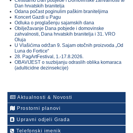
Čestitamo Dan pobjede i Domovinske zahvalnosti te
Dan hrvatskih branitelja
Odana počast poginulim paškim braniteljima
Koncert Gazdi u Pagu
Odluka o proglašenju sajamskih dana
Obilježavanje Dana pobjede i domovinske
zahvalnosti, Dana hrvatskih branitelja i 31. VRO
Oluja
U Vlašićima održan 9. Sajam otočnih proizvoda „Od
Luna do Fortice“
28. PagArtFestival, 1.-17.8.2026.
OBAVIJEST o suzbijanju odraslih oblika komaraca
(adulticidne dezinsekcije)
Aktualnosti & Novosti
Prostorni planovi
Upravni odjeli Grada
Telefonski imenik