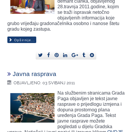
demant članka, objavljenog
28.travnja 2011.godine, kojim
se traži ispravak netočno
objavljenih informacija
koje
grubo vrijeđaju gradonačelnika osobno i nanose štetu
gradu kojeg zastupa.
Opširnije...
Javna rasprava
OBJAVLJENO: 03 SVIBANJ 2011
Na službenim stranicama Grada
Paga objavljen je tekst javne
rasprave o prijedlogu izmjena i
dopuna prostornog plana
uređenja Grada Paga. Tekst
javne rasprave možete
pogledati u dijelu Gradska