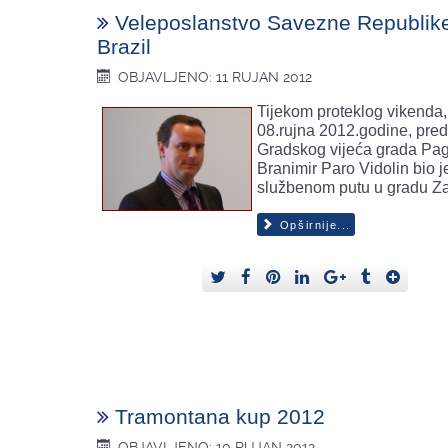
Veleposlanstvo Savezne Republik
Brazil
OBJAVLJENO: 11 RUJAN 2012
Tijekom proteklog vikenda,
08.rujna 2012.godine, pred
Gradskog vijeća grada Pa
Branimir Paro Vidolin bio j
službenom putu u gradu Z
Opširnije...
Tramontana kup 2012
OBJAVLJENO: 10 RUJAN 2012