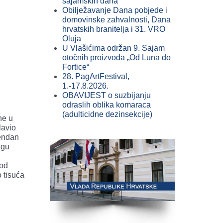
sajamskih dana
Obilježavanje Dana pobjede i
domovinske zahvalnosti, Dana
hrvatskih branitelja i 31. VRO
Oluja
U Vlašićima održan 9. Sajam
otočnih proizvoda „Od Luna do
Fortice“
28. PagArtFestival,
1.-17.8.2026.
OBAVIJEST o suzbijanju
odraslih oblika komaraca
(adulticidne dezinsekcije)
ne u
lavio
endan
agu
 od
 tisuća