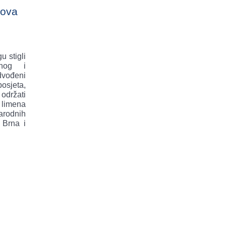
kova
u stigli
enog i
dvođeni
osjeta,
održati
 limena
rodnih
 Brna i