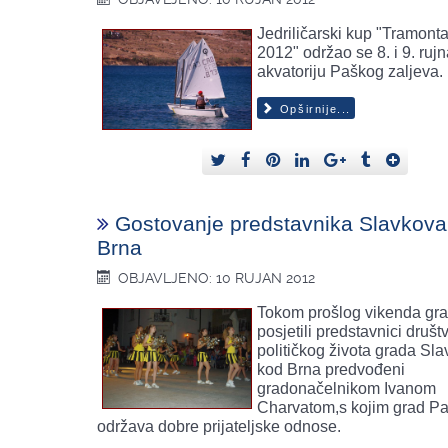
Jedriličarski kup "Tramont
2012" održao se 8. i 9. rujn
akvatoriju Paškog zaljeva.
Opširnije...
Gostovanje predstavnika Slavkova
Brna
OBJAVLJENO: 10 RUJAN 2012
Tokom prošlog vikenda gr
posjetili predstavnici društ
političkog života grada Sl
kod Brna predvođeni
gradonačelnikom Ivanom
Charvatom,s kojim grad P
održava dobre prijateljske odnose.