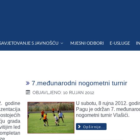
SAVJETOVANJE S JAVNOŠĆU
MJESNI ODBORI
E-USLUGE
I
7.međunarodni nogometni turnir
OBJAVLJENO: 10 RUJAN 2012
2. godine
U subotu, 8 rujna 2012. godi
entacija
Pagu je održan 7. međunaro
stojećih
nogometni turnir Vlašići.
čju grada
itijim led
Opširnije...
ompletan
ze.