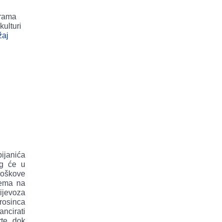
grama
kulturi
žaj
ijanića
ag će u
roškove
nema na
ijevoza
prosinca
ncirati
te, dok