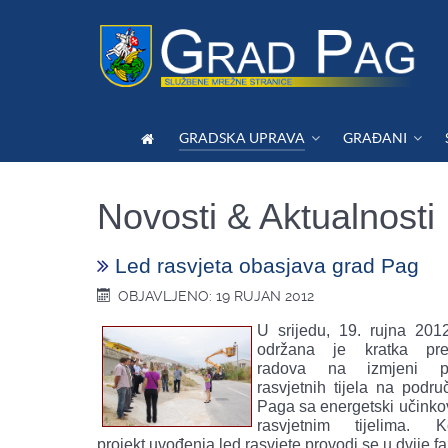
GRADSKA UPRAVA
GRAĐANI
Novosti & Aktualnosti
Led rasvjeta obasjava grad Pag
OBJAVLJENO: 19 RUJAN 2012
U srijedu, 19. rujna 201
održana je kratka prez
radova na izmjeni po
rasvjetnih tijela na podru
Paga sa energetski učinkov
rasvjetnim tijelima. K
projekt uvođenja led rasvjete provodi se u dvije fa