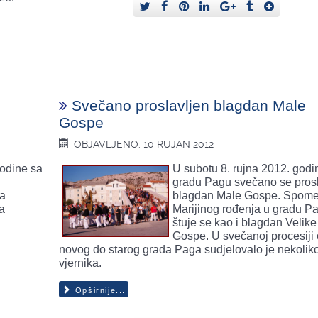
Svečano proslavljen blagdan Male
Gospe
OBJAVLJENO: 10 RUJAN 2012
godine sa
U subotu 8. rujna 2012. godi
gradu Pagu svečano se pros
da
blagdan Male Gospe. Spom
a
Marijinog rođenja u gradu P
štuje se kao i blagdan Velike
Gospe. U svečanoj procesiji
novog do starog grada Paga sudjelovalo je nekoliko
vjernika.
Opširnije...