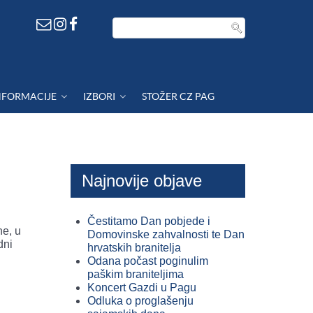
NFORMACIJE
IZBORI
STOŽER CZ PAG
Najnovije objave
Čestitamo Dan pobjede i
ne, u
Domovinske zahvalnosti te Dan
dni
hrvatskih branitelja
Odana počast poginulim
paškim braniteljima
Koncert Gazdi u Pagu
Odluka o proglašenju