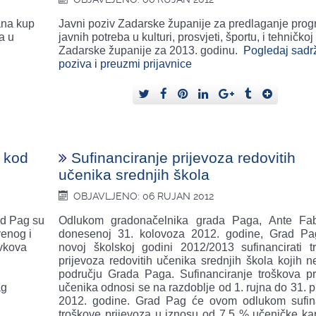
ana kup
Javni poziv Zadarske županije za predlaganje pro
a u
javnih potreba u kulturi, prosvjeti, športu, i tehničkoj 
Zadarske županije za 2013. godinu.
Pogledaj sadr
poziva i preuzmi prijavnice
 kod
Sufinanciranje prijevoza redovitih
učenika srednjih škola
OBJAVLJENO: 06 RUJAN 2012
ad Pag su
Odlukom gradonačelnika grada Paga, Ante Fab
venog i
donesenoj 31. kolovoza 2012. godine, Grad P
avkova
novoj školskoj godini 2012/2013 sufinancirati t
prijevoza redovitih učenika srednjih škola kojih 
području Grada Paga. Sufinanciranje troškova pr
ag
učenika odnosi se na razdoblje od 1. rujna do 31. 
2012. godine. Grad Pag će ovom odlukom sufina
troškove prijevoza u iznosu od 7,5 % učeničke kar