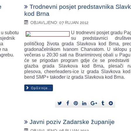
e
Trodnevni posjet predstavnika Slav
kod Brna
OBJAVLJENO: 07 RUJAN 2012
 u subotu
U trodnevni posjet gradu Pag
sjednik
su predstavnici društv
ga
političkog života grada Slavkova kod Brna, pre
e na
gradonačelnikom Ivanom Charvatom. U sklopu p
agrebu.
večeras u 20:30 sati na Branimirovoj obali u Pagu 
će se prigodan program gdje će se predstaviti
glazba grada Slavkova kod Brna, plesači na
plesova, cheerleaders-ice iz grada Slavkova kod
bend SMP+ također iz grada Slavkova kod Brna.
Opširnije...
Javni poziv Zadarske županije
OBJAVLJENO: 06 RUJAN 2012