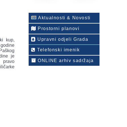
Aktualnosti & Novosti
Prostorni planovi
Upravni odjeli Grada
ski kup,
 godine
Telefonski imenik
u Paškog
dine je
ONLINE arhiv sadržaja
 pravo
iličarke