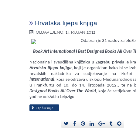
Hrvatska lijepa knjiga
OBJAVLJENO: 14 RUJAN 2012
Odabran je 31 naslov za izložb
Book Art International i Best Designed Books All Over 
Nacionalna i sveučilišna knjižnica u Zagrebu privela je kra
Hrvatska lijepa knjiga
, koji je organiziran kako bi se iza
hrvatskih nakladnika za sudjelovanje na izložb
International
,
koja se održava u sklopu Međunarodnog sa
u Frankfurtu od 10. do 14. listopada 2012., te na i
Designed Books All Over The World
,
koja će se tijekom o
godine održati u Leipzigu.
Opširnije...