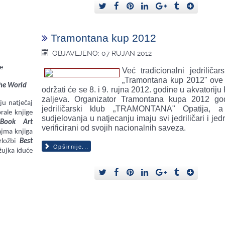
Tramontana kup 2012
OBJAVLJENO: 07 RUJAN 2012
e
Već tradicionalni jedriličar
„Tramontana kup 2012" ove
The World
održati će se 8. i 9. rujna 2012. godine u akvatorij
zaljeva. Organizator Tramontana kupa 2012 go
ju natječaj
jedriličarski klub „TRAMONTANA" Opatija, a
brale knjige
sudjelovanja u natjecanju imaju svi jedriličari i jedr
i
Book Art
verificirani od svojih nacionalnih saveza.
jma knjiga
zložbi
Best
Opširnije...
žujka iduće