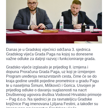
Danas je u Gradskoj vijećnici održana 3. sjednica
Gradskog vijeća Grada Paga na kojoj su donesene
važne odluke za daljnji razvoj i funkcioniranje grada.
Gradsko vijeće izglasalo je prijedlog II. izmjena i
dopuna Proračuna Grada Paga, uz koji je izmijenjen
Program uređenja nerazvrstanih cesta, čime će se do
kraja godine urediti pojedine prometnice u gradu Pagu
te u naseljima Šimuni, Miškovići i Gorica. Usvojen je
prijedlog odluke o davanju suglasnosti na nacrt
Društvenog ugovora društva Vodovod Hrvatsko primorje
– Pag d.o.o. Na sjednici je za ravnateljicu Gradske
knjižnice Pag imenovana Ljiljana Festini, a također su