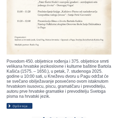
Povodom 450. obljetnice rođenja i 375. obljetnice smrti
velikana hrvatske jezikoslovne i kulturne baštine Bartola
Kašića (1575. – 1650.), u petak, 7. studenoga 2025.
godine u 10:00 sati, u Kneževu dvoru u Pagu održat će
se svečano obilježavanje posvećeno ovom istaknutom
hrvatskom isusovcu, piscu, gramatičaru i prevoditelju,
autoru prve hrvatske gramatike i prevoditelju Svetoga
pisma na hrvatski jezik.
Opširnije...