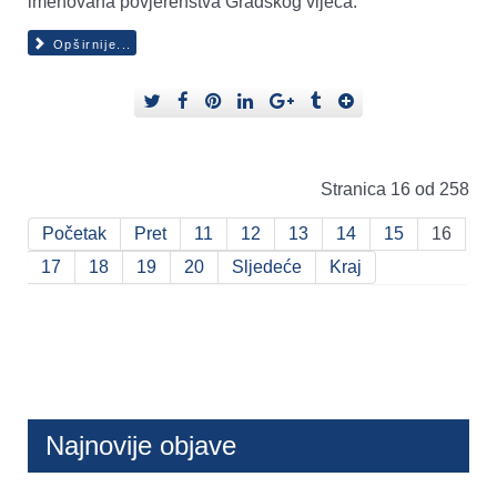
imenovana povjerenstva Gradskog vijeća.
Opširnije...
Stranica 16 od 258
Početak
Pret
11
12
13
14
15
16
17
18
19
20
Sljedeće
Kraj
Najnovije objave