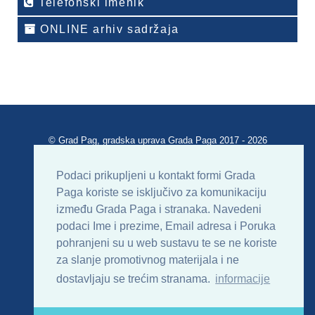
Telefonski imenik
ONLINE arhiv sadržaja
© Grad Pag, gradska uprava Grada Paga 2017 - 2026
Verzija portala V 2.00
Podaci prikupljeni u kontakt formi Grada
Paga koriste se isključivo za komunikaciju
Uvjeti korištenja
Impressum
Kontakt
između Grada Paga i stranaka. Navedeni
podaci Ime i prezime, Email adresa i Poruka
Sitemap
RSS
pohranjeni su u web sustavu te se ne koriste
za slanje promotivnog materijala i ne
dostavljaju se trećim stranama.
informacije