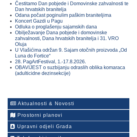
Čestitamo Dan pobjede i Domovinske zahvalnosti te
Dan hrvatskih branitelja
Odana počast poginulim paškim braniteljima
Koncert Gazdi u Pagu
Odluka o proglašenju sajamskih dana
Obilježavanje Dana pobjede i domovinske
zahvalnosti, Dana hrvatskih branitelja i 31. VRO
Oluja
U Vlašićima održan 9. Sajam otočnih proizvoda „Od
Luna do Fortice“
28. PagArtFestival, 1.-17.8.2026.
OBAVIJEST o suzbijanju odraslih oblika komaraca
(adulticidne dezinsekcije)
Aktualnosti & Novosti
Prostorni planovi
Upravni odjeli Grada