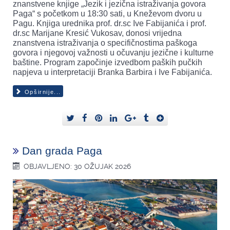
znanstvene knjige „Jezik i jezična istraživanja govora
Paga“ s početkom u 18:30 sati, u Kneževom dvoru u
Pagu. Knjiga urednika prof. dr.sc Ive Fabijanića i prof.
dr.sc Marijane Kresić Vukosav, donosi vrijedna
znanstvena istraživanja o specifičnostima paškoga
govora i njegovoj važnosti u očuvanju jezične i kulturne
baštine. Program započinje izvedbom paških pučkih
napjeva u interpretaciji Branka Barbira i Ive Fabijanića.
Opširnije...
Dan grada Paga
OBJAVLJENO: 30 OŽUJAK 2026