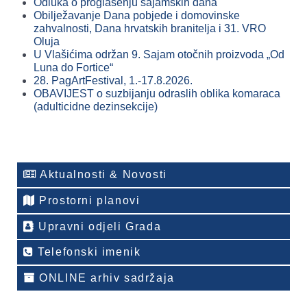
Odluka o proglašenju sajamskih dana
Obilježavanje Dana pobjede i domovinske
zahvalnosti, Dana hrvatskih branitelja i 31. VRO
Oluja
U Vlašićima održan 9. Sajam otočnih proizvoda „Od
Luna do Fortice“
28. PagArtFestival, 1.-17.8.2026.
OBAVIJEST o suzbijanju odraslih oblika komaraca
(adulticidne dezinsekcije)
Aktualnosti & Novosti
Prostorni planovi
Upravni odjeli Grada
Telefonski imenik
ONLINE arhiv sadržaja