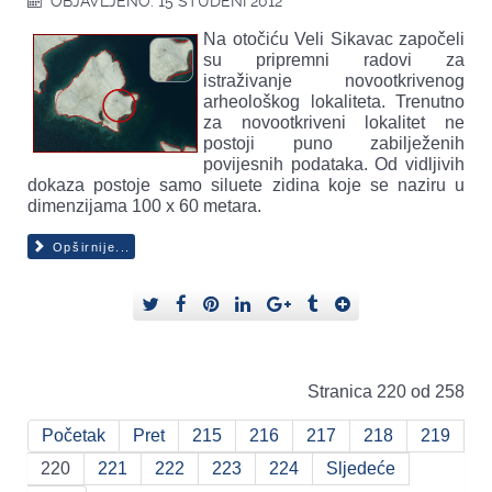
OBJAVLJENO: 15 STUDENI 2012
Na otočiću Veli Sikavac započeli
su pripremni radovi za
istraživanje novootkrivenog
arheološkog lokaliteta. Trenutno
za novootkriveni lokalitet ne
postoji puno zabilježenih
povijesnih podataka. Od vidljivih
dokaza postoje samo siluete zidina koje se naziru u
dimenzijama 100 x 60 metara.
Opširnije...
Stranica 220 od 258
Početak
Pret
215
216
217
218
219
220
221
222
223
224
Sljedeće