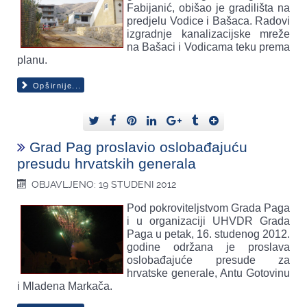
Fabijanić, obišao je gradilišta na
predjelu Vodice i Bašaca. Radovi
izgradnje kanalizacijske mreže
na Bašaci i Vodicama teku prema
planu.
Opširnije...
Grad Pag proslavio oslobađajuću
presudu hrvatskih generala
OBJAVLJENO: 19 STUDENI 2012
Pod pokroviteljstvom Grada Paga
i u organizaciji UHVDR Grada
Paga u petak, 16. studenog 2012.
godine održana je proslava
oslobađajuće presude za
hrvatske generale, Antu Gotovinu
i Mladena Markača.