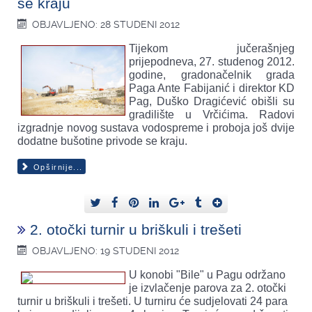
se kraju
OBJAVLJENO: 28 STUDENI 2012
Tijekom jučerašnjeg
prijepodneva, 27. studenog 2012.
godine, gradonačelnik grada
Paga Ante Fabijanić i direktor KD
Pag, Duško Dragićević obišli su
gradilište u Vrčićima. Radovi
izgradnje novog sustava vodospreme i proboja još dvije
dodatne bušotine privode se kraju.
Opširnije...
2. otočki turnir u briškuli i trešeti
OBJAVLJENO: 19 STUDENI 2012
U konobi "Bile" u Pagu održano
je izvlačenje parova za 2. otočki
turnir u briškuli i trešeti. U turniru će sudjelovati 24 para