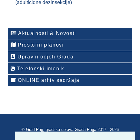
(adulticidne dezinsekcije)
Aktualnosti & Novosti
Prostorni planovi
Upravni odjeli Grada
Telefonski imenik
ONLINE arhiv sadržaja
© Grad Pag, gradska uprava Grada Paga 2017 - 2026
Verzija portala V 2.00