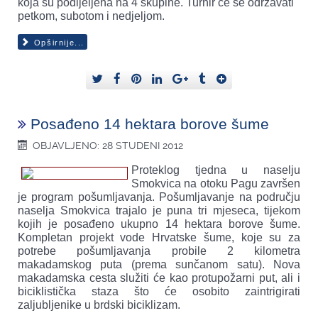
koja su podijeljena na 4 skupine. Turnir će se održavati
petkom, subotom i nedjeljom.
Opširnije...
Posađeno 14 hektara borove šume
OBJAVLJENO: 28 STUDENI 2012
Proteklog tjedna u naselju
Smokvica na otoku Pagu završen
je program pošumljavanja. Pošumljavanje na području
naselja Smokvica trajalo je puna tri mjeseca, tijekom
kojih je posađeno ukupno 14 hektara borove šume.
Kompletan projekt vode Hrvatske šume, koje su za
potrebe pošumljavanja probile 2 kilometra
makadamskog puta (prema sunčanom satu). Nova
makadamska cesta služiti će kao protupožarni put, ali i
biciklistička staza što će osobito zaintrigirati
zaljubljenike u brdski biciklizam.