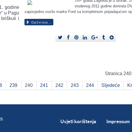
JVP grada Zagreba je u utorak, 2
studenog 2011 godine donirala D
1. godine
zapovjedno vozilo marke Ford sa kompletnom pripadajućom 
le“ u Pagu
briškuli i
Opširnije...
Stranica 240
8
239
240
241
242
243
244
Sljedeće
Kr
26
Uvjeti korištenja
Impressum