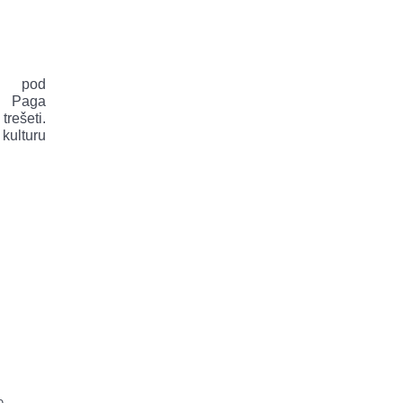
i pod
a Paga
rešeti.
kulturu