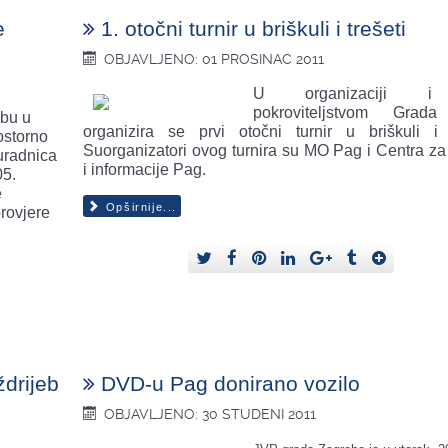
e
1. otočni turnir u briškuli i trešeti
OBJAVLJENO: 01 PROSINAC 2011
U organizaciji 
pokroviteljstvom Grad
žbu u
organizira se prvi otočni turnir u briškuli i t
ostorno
Suorganizatori ovog turnira su MO Pag i Centra za 
suradnica
i informacije Pag.
05.
e
Opširnije...
provjere
 ždrijeb
DVD-u Pag donirano vozilo
OBJAVLJENO: 30 STUDENI 2011