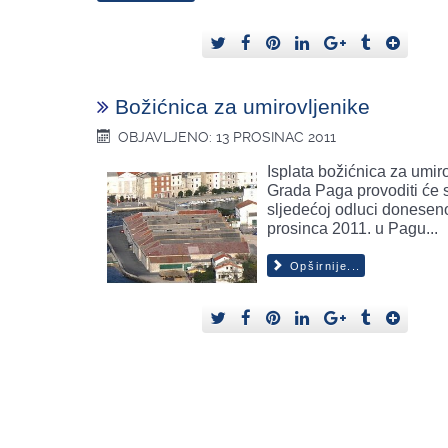
Božićnica za umirovljenike
OBJAVLJENO: 13 PROSINAC 2011
Isplata božićnica za umir
Grada Paga provoditi će
sljedećoj odluci doneseno
prosinca 2011. u Pagu...
Opširnije...