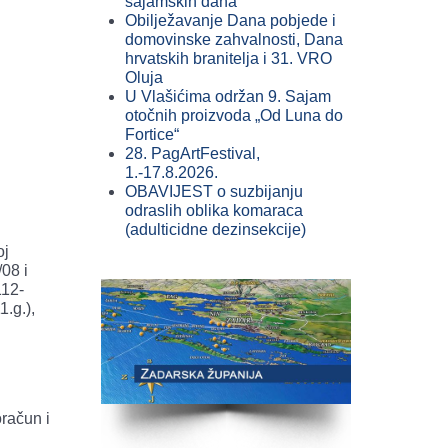
sajamskih dana
Obilježavanje Dana pobjede i
domovinske zahvalnosti, Dana
hrvatskih branitelja i 31. VRO
Oluja
U Vlašićima održan 9. Sajam
otočnih proizvoda „Od Luna do
Fortice“
28. PagArtFestival,
1.-17.8.2026.
OBAVIJEST o suzbijanju
odraslih oblika komaraca
(adulticidne dezinsekcije)
oj
08 i
112-
1.g.),
račun i