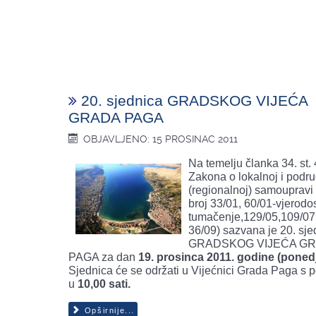
20. sjednica GRADSKOG VIJEĆA
GRADA PAGA
OBJAVLJENO: 15 PROSINAC 2011
Na temelju članka 34. st. 
Zakona o lokalnoj i podr
(regionalnoj) samoupravi
broj 33/01, 60/01-vjerodo
tumačenje,129/05,109/07,
36/09) sazvana je 20. sje
GRADSKOG VIJEĆA G
PAGA za dan
19. prosinca 2011. godine (ponedj
Sjednica će se održati u Vijećnici Grada Paga s
u
10,00 sati
.
Opširnije...