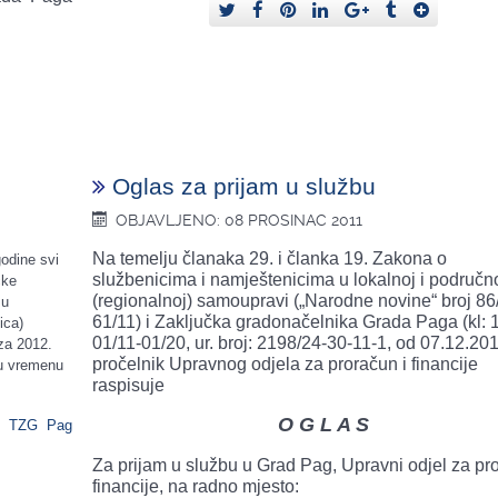
Oglas za prijam u službu
OBJAVLJENO: 08 PROSINAC 2011
Na temelju članaka 29. i članka 19. Zakona o
godine svi
službenicima i namještenicima u lokalnoj i područn
čke
(regionalnoj) samoupravi („Narodne novine“ broj 86/
 u
61/11) i Zaključka gradonačelnika Grada Paga (kl: 
ica)
01/11-01/20, ur. broj: 2198/24-30-11-1, od 07.12.201
za 2012.
pročelnik Upravnog odjela za proračun i financije
i u vremenu
raspisuje
O G L A S
TZG Pag
Za prijam u službu u Grad Pag, Upravni odjel za pro
financije, na radno mjesto: