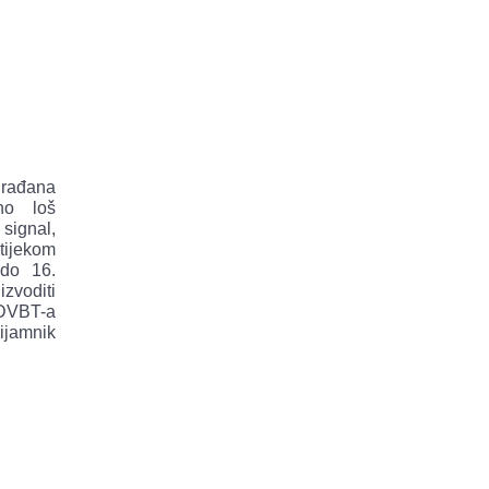
građana
no loš
signal,
 tijekom
 do 16.
zvoditi
 DVBT-a
ijamnik