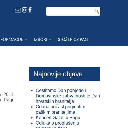
NFORMACIJE
IZBORI
STOŽER CZ PAG
Najnovije objave
Čestitamo Dan pobjede i
a 2011.
Domovinske zahvalnosti te Dan
u Pagu
hrvatskih branitelja
Odana počast poginulim
paškim braniteljima
Koncert Gazdi u Pagu
Odluka o proglašenju