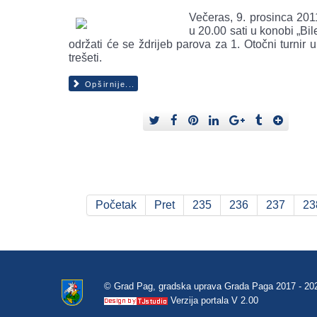
Večeras, 9. prosinca 201
u 20.00 sati u konobi „Bi
održati će se ždrijeb parova za 1. Otočni turnir u 
trešeti.
Opširnije...
Početak
Pret
235
236
237
23
© Grad Pag, gradska uprava Grada Paga 2017 - 20
Verzija portala V 2.00