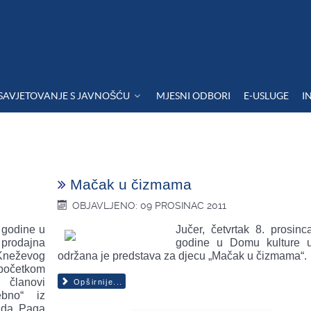
SAVJETOVANJE S JAVNOŠĆU
MJESNI ODBORI
E-USLUGE
I
Mačak u čizmama
OBJAVLJENO: 09 PROSINAC 2011
 godine u
Jučer, četvrtak 8. prosinc
 prodajna
godine u Domu kulture 
 Kneževog
održana je predstava za djecu „Mačak u čizmama“.
početkom
 članovi
Opširnije...
ebno“ iz
ada Paga