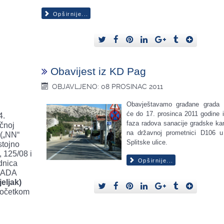
Opširnije...
Obavijest iz KD Pag
OBJAVLJENO: 08 PROSINAC 2011
Obavještavamo građane grada
će do 17. prosinca 2011 godine iz
4.
faza radova sanacije gradske kan
učnoj
na državnoj prometnici D106 u 
 („NN“
Splitske ulice.
stojno
 125/08 i
Opširnije...
dnica
RADA
eljak)
 početkom