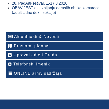
28. PagArtFestival, 1.-17.8.2026.
OBAVIJEST o suzbijanju odraslih oblika komaraca
(adulticidne dezinsekcije)
Aktualnosti & Novosti
Prostorni planovi
Upravni odjeli Grada
Telefonski imenik
ONLINE arhiv sadržaja