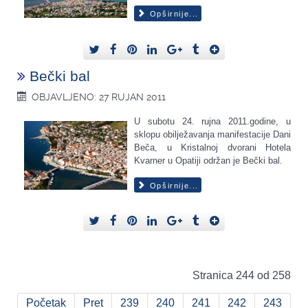
Opširnije...
Bečki bal
OBJAVLJENO: 27 RUJAN 2011
U subotu 24. rujna 2011.godine, u
sklopu obilježavanja manifestacije Dani
Beča, u Kristalnoj dvorani Hotela
Kvarner u Opatiji održan je Bečki bal.
Opširnije...
Stranica 244 od 258
Početak
Pret
239
240
241
242
243