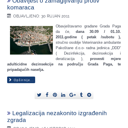
Obavijest o zamagljivanju protiv
komaraca
OBJAVLJENO: 30 RUJAN 2011
Obavještavamo građane Grada Paga
da će,
dana 30.09 / 01.10.
2011.godine ( petak /subotu ),
stručno osoblje Veterinarske ambulante
Pakoštane d.o.o- radna jedinica „DDD“
( Dezinfekcija, dezinsekcija i
deratizacija ),
provesti mjere
adulticidne dezinsekcije na području Grada Paga, te
pripadajućih naselja.
Opširnije...
Legalizacija nezakonito izgrađenih
zgrada