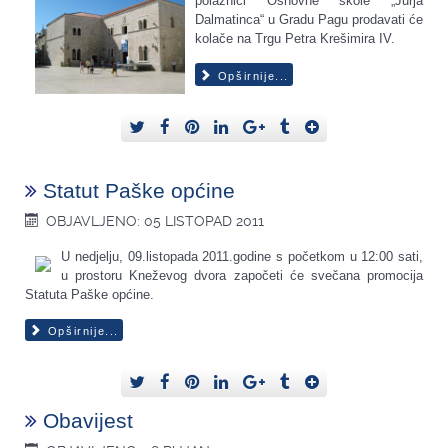
polaznici Osnovne škole „Jurja
Dalmatinca“ u Gradu Pagu prodavati će
kolače na Trgu Petra Krešimira IV.
Opširnije...
Statut Paške općine
OBJAVLJENO: 05 LISTOPAD 2011
U nedjelju, 09.listopada 2011.godine s početkom u 12:00 sati,
u prostoru Kneževog dvora započeti će svečana promocija
Statuta Paške
općine
.
Opširnije...
Obavijest