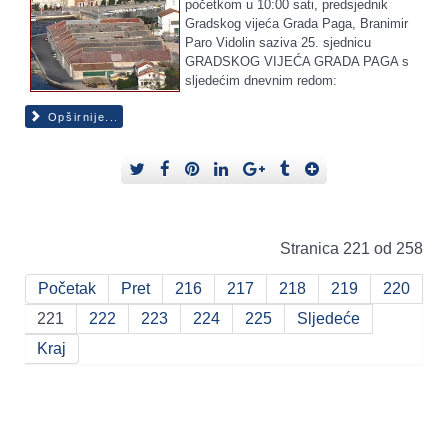
početkom u 10:00 sati, predsjednik
Gradskog vijeća Grada Paga, Branimir
Paro Vidolin saziva 25. sjednicu
GRADSKOG VIJEĆA GRADA PAGA s
sljedećim dnevnim redom:
Opširnije...
Stranica 221 od 258
Početak
Pret
216
217
218
219
220
221
222
223
224
225
Sljedeće
Kraj