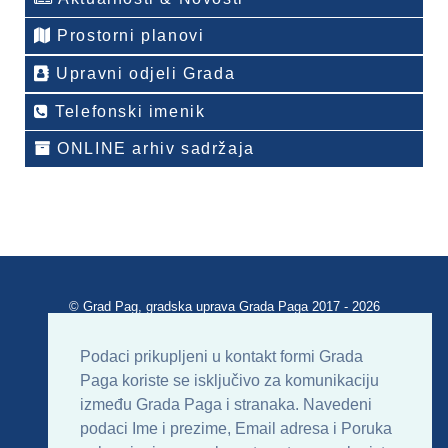
Prostorni planovi
Upravni odjeli Grada
Telefonski imenik
ONLINE arhiv sadržaja
© Grad Pag, gradska uprava Grada Paga 2017 - 2026
Verzija portala V 2.00
Podaci prikupljeni u kontakt formi Grada
Paga koriste se isključivo za komunikaciju
Uvjeti korištenja
Impressum
Kontakt
između Grada Paga i stranaka. Navedeni
podaci Ime i prezime, Email adresa i Poruka
Sitemap
RSS