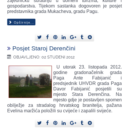
zajedničku suradnju u domeni turizma, kulture i
gospodarstva. Tijekom sastanka dogovoren je posjet
predstavnika grada Mukacheva, gradu Pagu.
Opširnije...
Posjet Staroj Derenčini
OBJAVLJENO: 02 STUDENI 2012
U utorak 23. listopada 2012.
godine gradonačelnik grada
Paga Ante Fabijanić i
predsjednik UHVDR grada Paga
Davor Fabijanić posjetili su
mjesto Stara Derenčina. Na
mjesto gdje je postavljen spomen
obilježje za stradalog hrvatskog branitelja, pažana
Evelina maržića položili su cvijeće i zapalili svijeće.