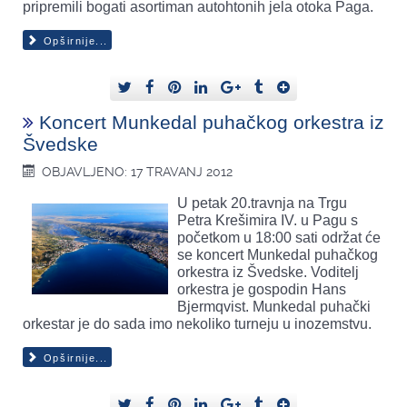
pripremili bogati asortiman autohtonih jela otoka Paga.
Opširnije...
Koncert Munkedal puhačkog orkestra iz
Švedske
OBJAVLJENO: 17 TRAVANJ 2012
U petak 20.travnja na Trgu
Petra Krešimira IV. u Pagu s
početkom u 18:00 sati održat će
se koncert Munkedal puhačkog
orkestra iz Švedske. Voditelj
orkestra je gospodin Hans
Bjermqvist. Munkedal puhački
orkestar je do sada imo nekoliko turneju u inozemstvu.
Opširnije...