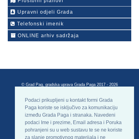
Prostorni planovi
Upravni odjeli Grada
Telefonski imenik
ONLINE arhiv sadržaja
© Grad Pag, gradska uprava Grada Paga 2017 - 2026
Verzija portala V 2.00
Podaci prikupljeni u kontakt formi Grada
Paga koriste se isključivo za komunikaciju
Uvjeti korištenja
Impressum
Kontakt
između Grada Paga i stranaka. Navedeni
podaci Ime i prezime, Email adresa i Poruka
Sitemap
RSS
pohranjeni su u web sustavu te se ne koriste
za slanje promotivnog materijala i ne