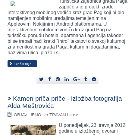
Turistička zajednica grada Paga
započela je projekt izrade
interaktivnog mobilnog vodiča kroz grad Pag koji bi bio
namijenjen mobilnim uređajima temeljenim na
Appleovim, Nokijinim i Android platformama. U
interaktivnom mobilnom vodiču kroz grad Pag uz
turističku ponudu hotela, apartmana i agencija također
bi se trebali naći kratki "intro" tekstovi o svakoj kulturnoj
znamenitostima grada Paga, kulturnim događanjima,
nazivima ulica, plaža i sl.
Opširnije...
Kamen priča priče - izložba fotografija
Alda Meštrovića
OBJAVLJENO: 20 TRAVANJ 2012
U ponedjeljak, 23. travnja 2012.
godine u izložbenoj dvorani