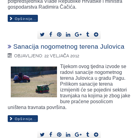
potpredsjednika Vlade Republike Hrvatske i ministra
gospodarstva Radimira Čačića.
Opširnije...
Sanacija nogometnog terena Julovica
OBJAVLJENO: 22 VELJAČA 2012
Tijekom ovog tjedna izvode se
radovi sanacije nogometnog
terena Julovica u gradu Pagu.
Prilikom sanacije terena
izmijeniti će se pojedini sektori
travnjaka na kojima je zbog jake
bure praćene posolicom
uništena travnata površina.
Opširnije...