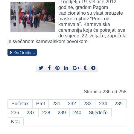
U nedjelju 19. veljače 2012.
godine, gradom Pagom
tradicionalno su vlast preuzele
maske i njihov "Princ od
karnevala". Karnevalska
ceremonija koja će potrajati sve
do srijede, 22. veljače, započela
je svečanom karnevalskom povorkom.
Opširnije...
Stranica 236 od 258
Početak
Pret
231
232
233
234
235
236
237
238
239
240
Sljedeće
Kraj