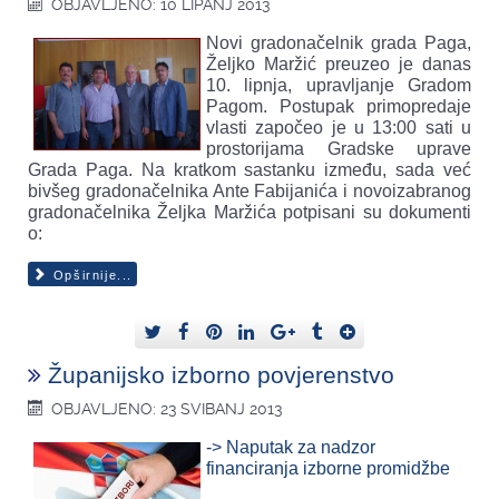
OBJAVLJENO: 10 LIPANJ 2013
Novi gradonačelnik grada Paga,
Željko Maržić preuzeo je danas
10. lipnja, upravljanje Gradom
Pagom. Postupak primopredaje
vlasti započeo je u 13:00 sati u
prostorijama Gradske uprave
Grada Paga. Na kratkom sastanku između, sada već
bivšeg gradonačelnika Ante Fabijanića i novoizabranog
gradonačelnika Željka Maržića potpisani su dokumenti
o:
Opširnije...
Županijsko izborno povjerenstvo
OBJAVLJENO: 23 SVIBANJ 2013
-> Naputak za nadzor
financiranja izborne promidžbe