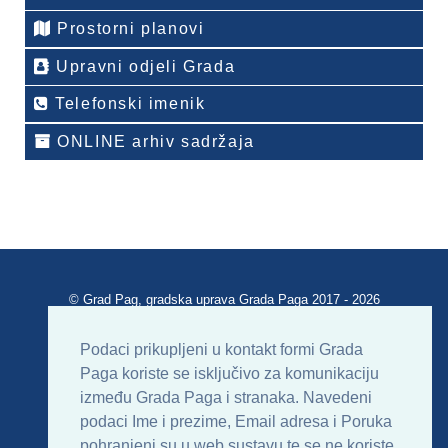
Prostorni planovi
Upravni odjeli Grada
Telefonski imenik
ONLINE arhiv sadržaja
© Grad Pag, gradska uprava Grada Paga 2017 - 2026
Verzija portala V 2.00
Podaci prikupljeni u kontakt formi Grada
Paga koriste se isključivo za komunikaciju
Uvjeti korištenja
Impressum
Kontakt
između Grada Paga i stranaka. Navedeni
podaci Ime i prezime, Email adresa i Poruka
Sitemap
RSS
pohranjeni su u web sustavu te se ne koriste