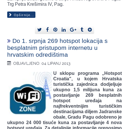
Trg Petra Krešimira IV, Pag.
Opširnije...
Do 1. srpnja 269 hotspot lokacija s
besplatnim pristupom internetu u
hrvatskim odredištima
OBJAVLJENO: 04 LIPANJ 2013
U sklopu programa „Hotspot
Croatia", u kojem Hrvatska
turistička zajednica dodjeljuje
ukupno 1,5 milijuna kuna za
postavljanje 269 besplatnih
hotspot uređaja na
najfrekventnijim turističkim
destinacijama diljem Jadranske
obale, Gradu Pagu odobreno je
ukupno 24 000 tisuće kuna za postavljanje 4 nova
hotspot uređaja. Za detaljnije informacije prenosimo