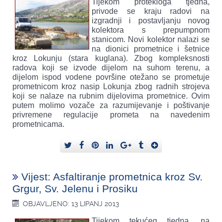
Tijekom protekloga tjedna,
privode se kraju radovi na
izgradnji i postavljanju novog
kolektora s prepumpnom
stanicom. Novi kolektor nalazi se
na dionici prometnice i šetnice
kroz Lokunju (stara kuglana). Zbog kompleksnosti
radova koji se izvode dijelom na suhom terenu, a
dijelom ispod vodene površine otežano se prometuje
prometnicom kroz nasip Lokunja zbog radnih strojeva
koji se nalaze na rubnim dijelovima prometnice. Ovim
putem molimo vozače za razumijevanje i poštivanje
privremene regulacije prometa na navedenim
prometnicama.
Vijest: Asfaltiranje prometnica kroz Sv.
Grgur, Sv. Jelenu i Prosiku
OBJAVLJENO: 13 LIPANJ 2013
Tijekom tekućeg tjedna, na