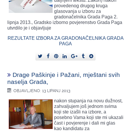
daljnjem tekstu: Zakon) nakon
provedenog drugog kruga
glasovanja u izboru za
gradonačelnika Grada Paga 2.
lipnja 2013., Gradsko izborno povjerenstvo Grada Paga
utvrdilo je i objavljuje
REZULTATE IZBORA ZA GRADONAČELNIKA GRADA
PAGA
Drage Paškinje i Pažani, mještani svih
naselja Grada,
OBJAVLJENO: 13 LIPANJ 2013
nakon stupanja na novu dužnost,
zahvaljujem još jednom svima
koji ste izašli na izbore, a
posebno Vama koji ste mi ukazali
čast i povjerenje i dali mi glas
kao kandidatu za