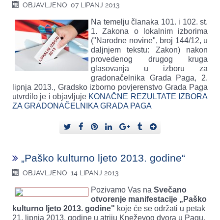
OBJAVLJENO: 07 LIPANJ 2013
Na temelju članaka 101. i 102. st.
1. Zakona o lokalnim izborima
("Narodne novine", broj 144/12, u
daljnjem tekstu: Zakon) nakon
provedenog drugog kruga
glasovanja u izboru za
gradonačelnika Grada Paga, 2.
lipnja 2013., Gradsko izborno povjerenstvo Grada Paga
utvrdilo je i objavljuje
KONAČNE REZULTATE IZBORA
ZA GRADONAČELNIKA GRADA PAGA
„Paško kulturno ljeto 2013. godine“
OBJAVLJENO: 14 LIPANJ 2013
Pozivamo Vas na
Svečano
otvorenje manifestacije „Paško
kulturno ljeto 2013. godine"
koje će se održati u petak
21. lipnja 2013. godine u atriju Kneževog dvora u Pagu,