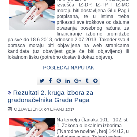
izvješća: IZ-DP, IZ-TP I IZ-MO
moraju biti dostavljena GI-u Pag i
potpisana, te u istima treba
prikazati sve troškove od datuma
otvaranja posebnog računa za
financiranje izborne promidzbe
pa sve do 18.6.2013, odnosno 2.07.2013. Također sva 4
obrasca moraju biti objavljena na web stranicama
kandidata (uz obavijest gdje će biti objavljeno) ili
lokalnom tisku (potrebno dostaviti dokaz objave).
POGLEDAJ NAPUTAK
Rezultati 2. kruga izbora za
gradonačelnika Grada Paga
OBJAVLJENO: 03 LIPANJ 2013
Na temelju članaka 101. i 102. st.
1. Zakona o lokalnim izborima
("Narodne novine", broj 144/12, u