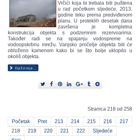
Vrčići koja bi trebala biti puštena
u rad početkom sljedeće, 2013.
godine teku prema predviđenom
planu. U proteklih desetak dana
završena je kompletna
konstrukcija objekta s podzemnim rezervoarima.
Također radi se na spajanju vodospreme na
vodoopskrbnu mrežu. Vanjsko pročelje objekta biti će
obloženo kamenom kako bi se što bolje uklopilo u
okoliš objekta.
Opširnije...
Stranica 218 od 258
Početak
Pret
213
214
215
216
217
218
219
220
221
222
Sljedeće