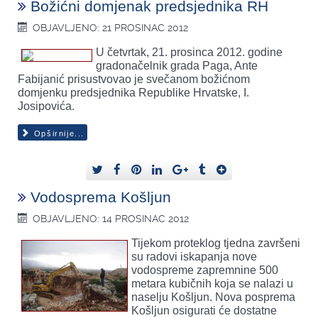
Božićni domjenak predsjednika RH
OBJAVLJENO: 21 PROSINAC 2012
U četvrtak, 21. prosinca 2012. godine
gradonačelnik grada Paga, Ante
Fabijanić prisustvovao je svečanom božićnom
domjenku predsjednika Republike Hrvatske, I.
Josipovića.
Opširnije...
Vodosprema Košljun
OBJAVLJENO: 14 PROSINAC 2012
Tijekom proteklog tjedna završeni
su radovi iskapanja nove
vodospreme zapremnine 500
metara kubičnih koja se nalazi u
naselju Košljun. Nova posprema
Košljun osigurati će dostatne