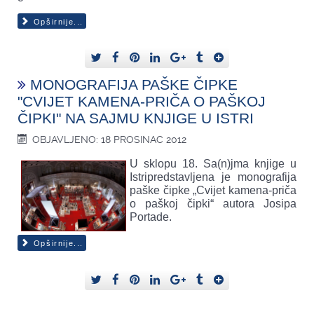
Opširnije...
MONOGRAFIJA PAŠKE ČIPKE
"CVIJET KAMENA-PRIČA O PAŠKOJ
ČIPKI" NA SAJMU KNJIGE U ISTRI
OBJAVLJENO: 18 PROSINAC 2012
U sklopu 18. Sa(n)jma knjige u
Istripredstavljena je monografija
paške čipke „Cvijet kamena-priča
o paškoj čipki“ autora Josipa
Portade.
Opširnije...