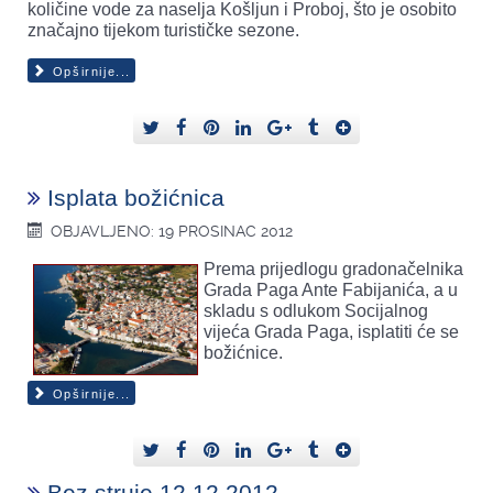
količine vode za naselja Košljun i Proboj, što je osobito
značajno tijekom turističke sezone.
Opširnije...
Isplata božićnica
OBJAVLJENO: 19 PROSINAC 2012
Prema prijedlogu gradonačelnika
Grada Paga Ante Fabijanića, a u
skladu s odlukom Socijalnog
vijeća Grada Paga, isplatiti će se
božićnice.
Opširnije...
Bez struje 12.12.2012