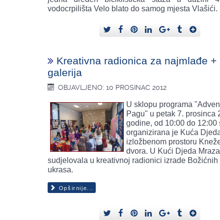
vodocrpilišta Velo blato do samog mjesta Vlašići.
Kreativna radionica za najmlađe +
galerija
OBJAVLJENO: 10 PROSINAC 2012
U sklopu programa "Adven
Pagu" u petak 7. prosinca 
godine, od 10:00 do 12:00 s
organizirana je Kuća Djed
izložbenom prostoru Knež
dvora. U Kući Djeda Mraza
sudjelovala u kreativnoj radionici izrade Božićnih č
ukrasa.
Opširnije...