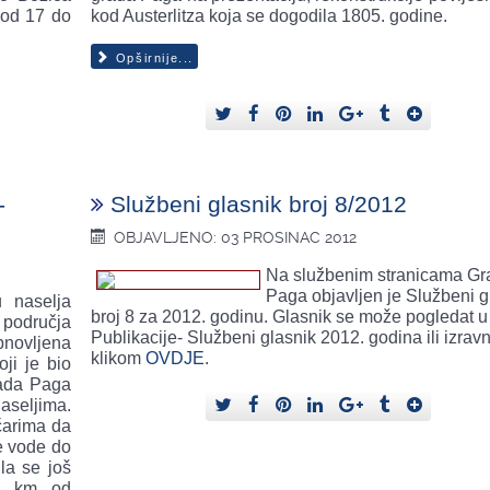
i od 17 do
kod Austerlitza koja se dogodila 1805. godine.
Opširnije...
-
Službeni glasnik broj 8/2012
OBJAVLJENO: 03 PROSINAC 2012
Na službenim stranicama Gr
Paga objavljen je Službeni g
u naselja
broj 8 za 2012. godinu. Glasnik se može pogledat u 
područja
Publikacije- Službeni glasnik 2012. godina ili izrav
bnovljena
klikom
OVDJE
.
ji je bio
rada Paga
eljima.
arima da
e vode do
la se još
 4 km od