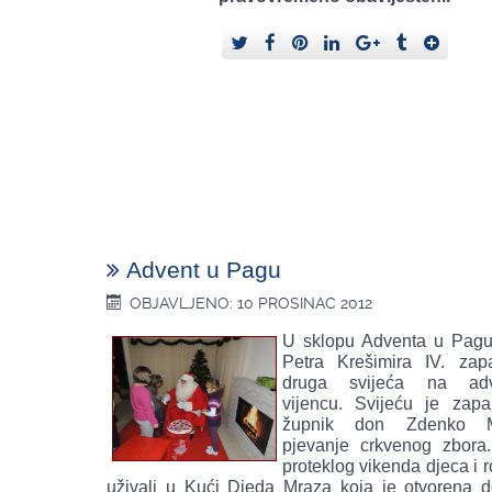
Advent u Pagu
OBJAVLJENO: 10 PROSINAC 2012
U sklopu Adventa u Pagu
Petra Krešimira IV. zap
druga svijeća na adv
vijencu. Svijeću je zapa
župnik don Zdenko M
pjevanje crkvenog zbora
proteklog vikenda djeca i ro
uživali u Kući Djeda Mraza koja je otvorena 