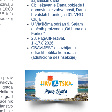
sajamskih dana
ozivaju
Obilježavanje Dana pobjede i
u 10:00
domovinske zahvalnosti, Dana
EE info
hrvatskih branitelja i 31. VRO
radskoj
Oluja
.
U Vlašićima održan 9. Sajam
otočnih proizvoda „Od Luna do
Fortice“
28. PagArtFestival,
1.-17.8.2026.
OBAVIJEST o suzbijanju
odraslih oblika komaraca
(adulticidne dezinsekcije)
a poziv
vkova,
o grada
elnikom
je grad
ačelnik
anstvo
ne bitke