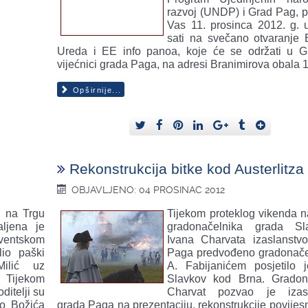
razvoj (UNDP) i Grad Pag, p
Vas 11. prosinca 2012. g. 
sati na svečano otvaranje 
Ureda i EE info panoa, koje će se održati u G
vijećnici grada Paga, na adresi Branimirova obala 1
Opširnije...
Rekonstrukcija bitke kod Austerlitza
OBJAVLJENO: 04 PROSINAC 2012
 na Trgu
Tijekom proteklog vikenda n
aljena je
gradonačelnika grada Sla
entskom
Ivana Charvata izaslanstv
lio paški
Paga predvođeno gradonač
ilić uz
A. Fabijanićem posjetilo 
. Tijekom
Slavkov kod Brna. Gradon
ditelji su
Charvat pozvao je izasl
do Božića
grada Paga na prezentaciju, rekonstrukcije povijes