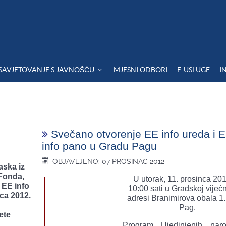
SAVJETOVANJE S JAVNOŠĆU
MJESNI ODBORI
E-USLUGE
I
Svečano otvorenje EE info ureda i 
info pano u Gradu Pagu
OBJAVLJENO: 07 PROSINAC 2012
aska iz
 Fonda,
U utorak, 11. prosinca 201
 EE info
10:00 sati u Gradskoj vijećn
ca 2012.
adresi Branimirova obala 1.
Pag.
ete
Program Ujedinjenih nar