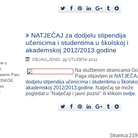
NATJEČAJ za dodjelu stipendija
učenicima i studentima u školskoj i
akademskoj 2012/2013.godine
OBJAVLJENO: 29 STUDENI 2012
ne s
k
Na službenim stranicama Gr
animir Paro
Paga objavljen je
NATJEČAJ
RADSKOG
dodjelu stipendija učenicima i studentima u školskoj
im
akademskoj 2012/2013.godine
. Natječaj se može
F
pogledat u "Natječaji i javni pozivi" ili klikom
ovdje
.
Stranica 219