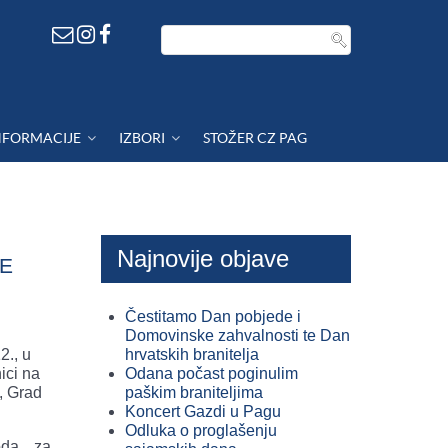
NFORMACIJE
IZBORI
STOŽER CZ PAG
Najnovije objave
EE
Čestitamo Dan pobjede i
Domovinske zahvalnosti te Dan
2., u
hrvatskih branitelja
ici na
Odana počast poginulim
, Grad
paškim braniteljima
Koncert Gazdi u Pagu
Odluka o proglašenju
oda za