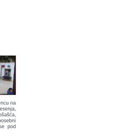
encu na
esenja,
ošašća,
posebni
 se pod