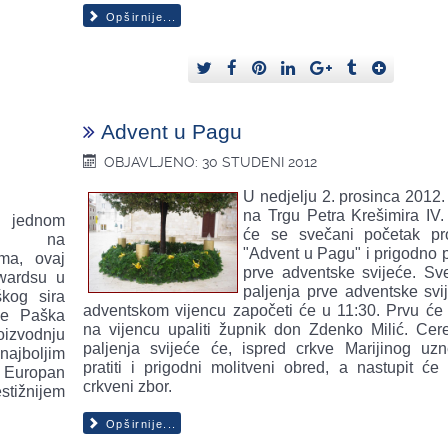
Opširnije...
Advent u Pagu
OBJAVLJENO: 30 STUDENI 2012
U nedjelju 2. prosinca 2012.
na Trgu Petra Krešimira IV. 
 jednom
će se svečani početak pr
sku na
"Advent u Pagu" i prigodno p
ma, ovaj
prve adventske svijeće. Sv
wardsu u
paljenja prve adventske svi
kog sira
adventskom vijencu započeti će u 11:30. Prvu će 
je Paška
na vijencu upaliti župnik don Zdenko Milić. Cer
oizvodnju
paljenja svijeće će, ispred crkve Marijinog uzn
najboljim
pratiti i prigodni molitveni obred, a nastupit će 
n Europan
crkveni zbor.
stižnijem
Opširnije...