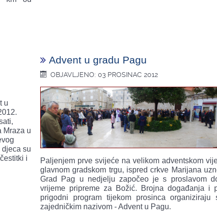
Advent u gradu Pagu
OBJAVLJENO: 03 PROSINAC 2012
t u
2012.
ati,
a Mraza u
evog
 djeca su
estitki i
Paljenjem prve svijeće na velikom adventskom vij
glavnom gradskom trgu, ispred crkve Marijana uzn
Grad Pag u nedjelju započeo je s proslavom d
vrijeme pripreme za Božić. Brojna događanja i 
prigodni program tijekom prosinca organiziraju
zajedničkim nazivom - Advent u Pagu.