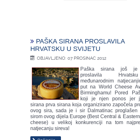
PAŠKA SIRANA PROSLAVILA
HRVATSKU U SVIJETU
OBJAVLJENO: 07 PROSINAC 2012
Paška sirana još je
proslavila Hrvat
međunarodnim natjecanji
put na World Cheese A
Birminghamu! Pored Paš
koji je njen ponos jer 
sirana prva sirana koja organizirano započela pr
ovog sira, sada je i sir Dalmatinac proglašen 
sirom ovog dijela Europe (Best Central & Easter
cheese) u velikoj konkurenciji na tom najpre
natjecanju sireva!