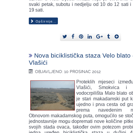
svaki petak, subotu i nedjelju od 10 do 12 sati 
19 sati.
Opširnije...
Nova biciklistička staza Velo blato 
Vlašići
OBJAVLJENO: 10 PROSINAC 2012
Proteklih mjeseci izmeđ
Vlašići, Smokvica i 
vodocrpilišta Malo blato o
je stari makadamski put ko
ujedno i prva cesta od g
prema navedenim nas
Obnovom makadamskog puta, omogućilo se stoč
jednostavnije mogu dopremati nove količine pitk
svojih stada ovaca, također ovim potezom probi
jedna uređen biciklistička staza u dužini