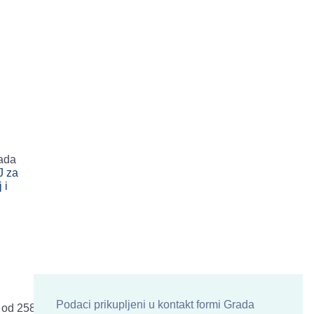
ada
 za
 i
Podaci prikupljeni u kontakt formi Grada
 od 258