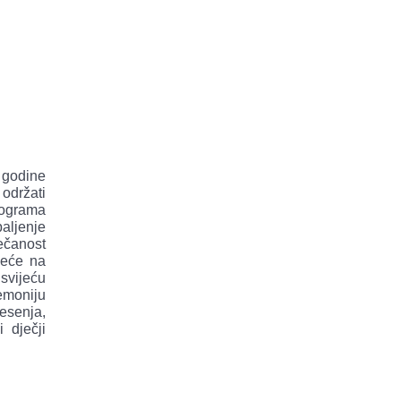
 godine
održati
ograma
aljenje
ečanost
jeće na
svijeću
emoniju
esenja,
i dječji