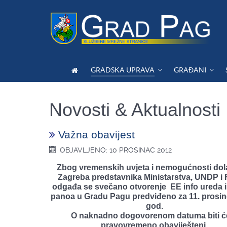
GRADSKA UPRAVA
GRAĐANI
Novosti & Aktualnosti
Važna obavijest
OBJAVLJENO: 10 PROSINAC 2012
Zbog vremenskih uvjeta i nemogućnosti dol
Zagreba predstavnika Ministarstva, UNDP i
odgađa se svečano otvorenje EE info ureda i
panoa u Gradu Pagu predviđeno za 11. prosin
god.
O naknadno dogovorenom datuma biti ć
pravovremeno obaviješteni.