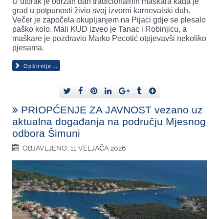
U utorak je održan dan tradicionalnih maškara kada je
grad u potpunosti živio svoj izvorni karnevalski duh.
Večer je započela okupljanjem na Pijaci gdje se plesalo
paško kolo. Mali KUD izveo je Tanac i Robinjicu, a
maškare je pozdravio Marko Pecotić otpjevavši nekoliko
pjesama.
Opširnije...
PRIOPĆENJE ZA JAVNOST vezano uz
aktualna događanja na području Mjesnog
odbora Šimuni
OBJAVLJENO: 11 VELJAČA 2026