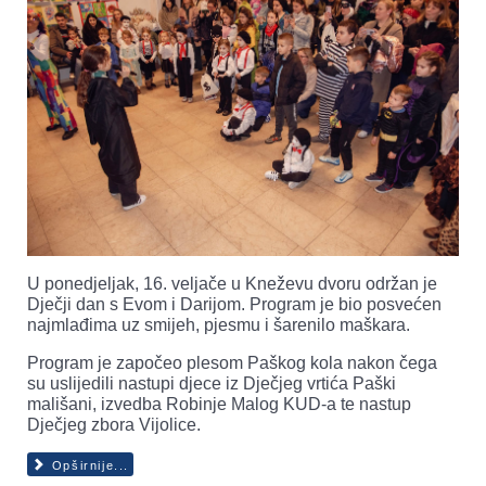
U ponedjeljak, 16. veljače u Kneževu dvoru održan je
Dječji dan s Evom i Darijom. Program je bio posvećen
najmlađima uz smijeh, pjesmu i šarenilo maškara.
Program je započeo plesom Paškog kola nakon čega
su uslijedili nastupi djece iz Dječjeg vrtića Paški
mališani, izvedba Robinje Malog KUD-a te nastup
Dječjeg zbora Vijolice.
Opširnije...