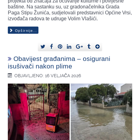
projekta od značaja za očuvanje kulturne i povijesne
baštine. Na sastanku su, uz gradonačelnika Grada
Paga Stipu Žunića, sudjelovali predstavnici Općine Vrsi,
izvođača radova te udruge Volim Vlašići.
Opširnije...
Obavijest građanima – osigurani
isušivači nakon plime
OBJAVLJENO: 16 VELJAČA 2026