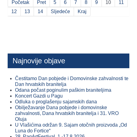
Početak
Pret
5
6
7
8
9
10
11
12
13
14
Sljedeće
Kraj
Najnovije objave
Čestitamo Dan pobjede i Domovinske zahvalnosti te
Dan hrvatskih branitelja
Odana počast poginulim paškim braniteljima
Koncert Gazdi u Pagu
Odluka o proglašenju sajamskih dana
Obilježavanje Dana pobjede i domovinske
zahvalnosti, Dana hrvatskih branitelja i 31. VRO
Oluja
U Vlašićima održan 9. Sajam otočnih proizvoda „Od
Luna do Fortice“
28. PagArtFestival, 1.-17.8.2026.