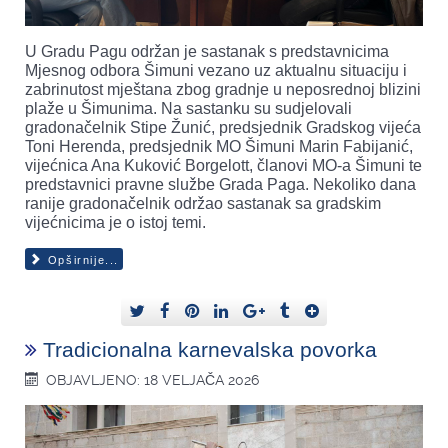
U Gradu Pagu održan je sastanak s predstavnicima
Mjesnog odbora Šimuni vezano uz aktualnu situaciju i
zabrinutost mještana zbog gradnje u neposrednoj blizini
plaže u Šimunima. Na sastanku su sudjelovali
gradonačelnik Stipe Žunić, predsjednik Gradskog vijeća
Toni Herenda, predsjednik MO Šimuni Marin Fabijanić,
vijećnica Ana Kuković Borgelott, članovi MO-a Šimuni te
predstavnici pravne službe Grada Paga. Nekoliko dana
ranije gradonačelnik održao sastanak sa gradskim
vijećnicima je o istoj temi.
Opširnije...
Tradicionalna karnevalska povorka
OBJAVLJENO: 18 VELJAČA 2026