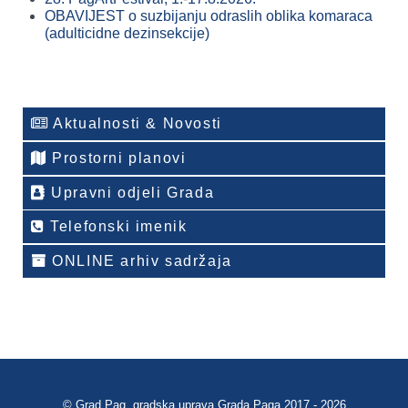
OBAVIJEST o suzbijanju odraslih oblika komaraca
(adulticidne dezinsekcije)
Aktualnosti & Novosti
Prostorni planovi
Upravni odjeli Grada
Telefonski imenik
ONLINE arhiv sadržaja
© Grad Pag, gradska uprava Grada Paga 2017 - 2026