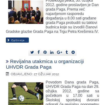
Protekloga petka, 30. ožujka
2012. godine proslavljen je Dan
grada Paga. Prema već
najavljenom rasporedu
događanja u 8.00 sati građane
grada Paga probudili su taktovi
budnica koje su izvodili članovi
Gradske glazbe Grada Paga na Trgu Petra Krešimira IV.
Opširnije...
Revijalna utakmica u organizaciji
UHVDR Grada Paga
OBJAVLJENO: 27 OŽUJAK 2012
Povodom Dana grada Paga,
UHVDR Grada Paga na dan 29.
ožujka 2012. godine sa
početkom u 17.00 sati u
Školskoj sportskoj dvorani
odigrati će revijalnu nogometnu