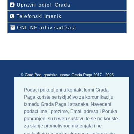
Upravni odjeli Grada
Telefonski imenik
ONLINE arhiv sadržaja
© Grad Pag, gradska uprava Grada Paga 2017 - 2026
Verzija portala V 2.00
Podaci prikupljeni u kontakt formi Grada
Paga koriste se isključivo za komunikaciju
Uvjeti korištenja
Impressum
Kontakt
između Grada Paga i stranaka. Navedeni
podaci Ime i prezime, Email adresa i Poruka
Sitemap
RSS
pohranjeni su u web sustavu te se ne koriste
za slanje promotivnog materijala i ne
dostavljaju se trećim stranama.
informacije