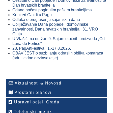
Čestitamo Dan pobjede i Domovinske zahvalnosti te
Dan hrvatskih branitelja
Odana počast poginulim paškim braniteljima
Koncert Gazdi u Pagu
Odluka o proglašenju sajamskih dana
Obilježavanje Dana pobjede i domovinske
zahvalnosti, Dana hrvatskih branitelja i 31. VRO
Oluja
U Vlašićima održan 9. Sajam otočnih proizvoda „Od
Luna do Fortice“
28. PagArtFestival, 1.-17.8.2026.
OBAVIJEST o suzbijanju odraslih oblika komaraca
(adulticidne dezinsekcije)
Aktualnosti & Novosti
Prostorni planovi
Upravni odjeli Grada
Telefonski imenik