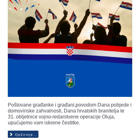
Poštovane građanke i građani,povodom Dana pobjede i
domovinske zahvalnosti, Dana hrvatskih branitelja te
31. obljetnice vojno-redarstvene operacije Oluja,
upućujemo vam iskrene čestitke.
Opširnije...