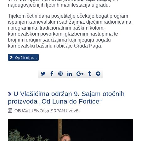
najdugovječnijih ljetnih manifestacija u gradu.
Tijekom četiri dana posjetitelje očekuje bogat program
ispunjen karnevalskim sadržajima, dječjim radionicama
i programima, tradicionalnim paškim kolom,
karnevalskom povorkom, glazbenim nastupima te
brojnim drugim sadržajima koji njeguju bogatu
karnevalsku baštinu i običaje Grada Paga.
Opširnije...
U Vlašićima održan 9. Sajam otočnih
proizvoda „Od Luna do Fortice“
OBJAVLJENO: 31 SRPANJ 2026