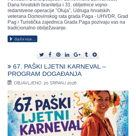
Dana hrvatskih branitelja i 31. obljetnice vojno-
redarstvene operacije "Oluja", Udruga hrvatskih
veterana Domovinskog rata grada Paga - UHVDR, Grad
Pag i Turistička zajednica Grada Paga pozivaju vas na
tradicionalno obilježavanje.
Opširnije...
67. PAŠKI LJETNI KARNEVAL –
PROGRAM DOGAĐANJA
OBJAVLJENO: 20 SRPANJ 2026