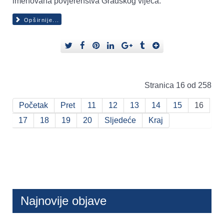
imenovana povjerenstva Gradskog vijeća.
Opširnije...
Stranica 16 od 258
Početak
Pret
11
12
13
14
15
16
17
18
19
20
Sljedeće
Kraj
Najnovije objave