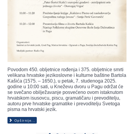
Povodom 450. obljetnice rođenja i 375. obljetnice smrti
velikana hrvatske jezikoslovne i kulturne baštine Bartola
Kašića (1575. – 1650.), u petak, 7. studenoga 2025.
godine u 10:00 sati, u Kneževu dvoru u Pagu održat će
se svečano obilježavanje posvećeno ovom istaknutom
hrvatskom isusovcu, piscu, gramatičaru i prevoditelju,
autoru prve hrvatske gramatike i prevoditelju Svetoga
pisma na hrvatski jezik.
Opširnije...