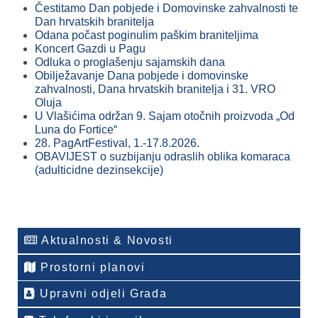
Čestitamo Dan pobjede i Domovinske zahvalnosti te
Dan hrvatskih branitelja
Odana počast poginulim paškim braniteljima
Koncert Gazdi u Pagu
Odluka o proglašenju sajamskih dana
Obilježavanje Dana pobjede i domovinske
zahvalnosti, Dana hrvatskih branitelja i 31. VRO
Oluja
U Vlašićima održan 9. Sajam otočnih proizvoda „Od
Luna do Fortice“
28. PagArtFestival, 1.-17.8.2026.
OBAVIJEST o suzbijanju odraslih oblika komaraca
(adulticidne dezinsekcije)
Aktualnosti & Novosti
Prostorni planovi
Upravni odjeli Grada