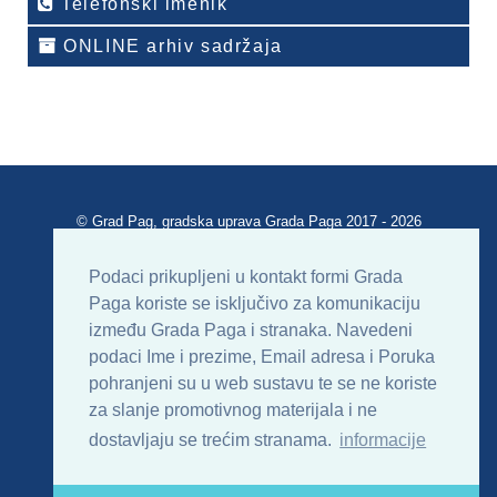
Telefonski imenik
ONLINE arhiv sadržaja
© Grad Pag, gradska uprava Grada Paga 2017 - 2026
Verzija portala V 2.00
Podaci prikupljeni u kontakt formi Grada
Paga koriste se isključivo za komunikaciju
Uvjeti korištenja
Impressum
Kontakt
između Grada Paga i stranaka. Navedeni
podaci Ime i prezime, Email adresa i Poruka
Sitemap
RSS
pohranjeni su u web sustavu te se ne koriste
za slanje promotivnog materijala i ne
dostavljaju se trećim stranama.
informacije