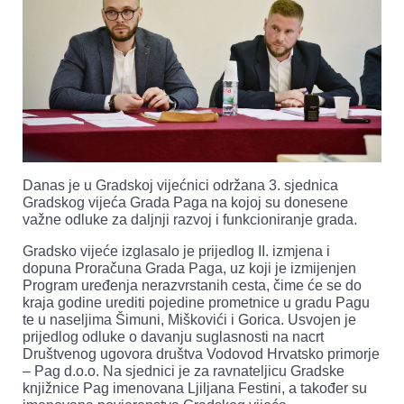
Danas je u Gradskoj vijećnici održana 3. sjednica
Gradskog vijeća Grada Paga na kojoj su donesene
važne odluke za daljnji razvoj i funkcioniranje grada.
Gradsko vijeće izglasalo je prijedlog II. izmjena i
dopuna Proračuna Grada Paga, uz koji je izmijenjen
Program uređenja nerazvrstanih cesta, čime će se do
kraja godine urediti pojedine prometnice u gradu Pagu
te u naseljima Šimuni, Miškovići i Gorica. Usvojen je
prijedlog odluke o davanju suglasnosti na nacrt
Društvenog ugovora društva Vodovod Hrvatsko primorje
– Pag d.o.o. Na sjednici je za ravnateljicu Gradske
knjižnice Pag imenovana Ljiljana Festini, a također su