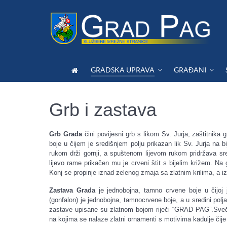
GRADSKA UPRAVA
GRAĐANI
Grb i zastava
Grb Grada
čini povijesni grb s likom Sv. Jurja, zaštitnika 
boje u čijem je središnjem polju prikazan lik Sv. Jurja na
rukom drži gornji, a spuštenom lijevom rukom pridržava sr
lijevo rame prikačen mu je crveni štit s bijelim križem. Na 
Konj se propinje iznad zelenog zmaja sa zlatnim krilima, a iz
Zastava Grada
je jednobojna, tamno crvene boje u čijoj 
(gonfalon) je jednobojna, tamnocrvene boje, a u sredini pol
zastave upisane su zlatnom bojom riječi “GRAD PAG”.Sveča
na kojima se nalaze zlatni ornamenti s motivima kadulje čij