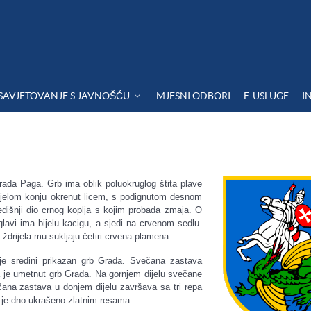
SAVJETOVANJE S JAVNOŠĆU
MJESNI ODBORI
E-USLUGE
I
grada Paga. Grb ima oblik poluokruglog štita plave
 bijelom konju okrenut licem, s podignutom desnom
edišnji dio crnog koplja s kojim probada zmaja. O
glavi ima bijelu kacigu, a sjedi na crvenom sedlu.
 ždrijela mu sukljaju četiri crvena plamena.
je sredini prikazan grb Grada. Svečana zastava
ja je umetnut grb Grada. Na gornjem dijelu svečane
na zastava u donjem dijelu završava sa tri repa
e je dno ukrašeno zlatnim resama.