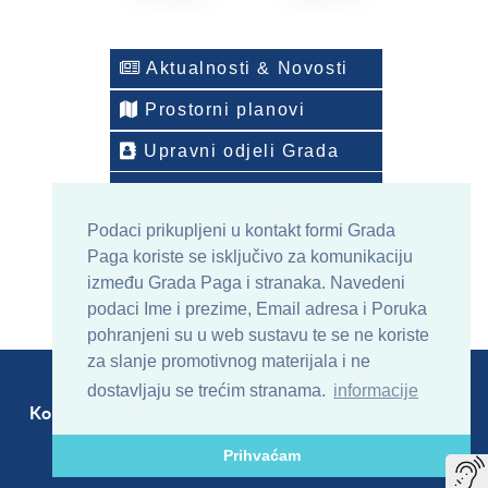
Aktualnosti & Novosti
Prostorni planovi
Upravni odjeli Grada
Telefonski imenik
Podaci prikupljeni u kontakt formi Grada
ONLINE arhiv sadržaja
Paga koriste se isključivo za komunikaciju
između Grada Paga i stranaka. Navedeni
podaci Ime i prezime, Email adresa i Poruka
pohranjeni su u web sustavu te se ne koriste
za slanje promotivnog materijala i ne
dostavljaju se trećim stranama.
informacije
Kontakt
Sitemap
RSS
Prihvaćam