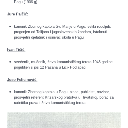
Pagu (1906.g)
Jure Palčić:
kanonik Zbornog kaptola Sv. Marije u Pagu, veliki rodoljub,
progonjen od Talijana i jugoslavenskih žandara, istaknuti
prosvjetni djelatnik i osnivač škola u Pagu
Ivan Tičić
:
svećenik, mučenik, žrtva komunističkog terora 1943.godine
pogubljen s još 12 Pažana u Lici- Podlapači
Joso Felicinović
:
kanonik Zbornog kaptola u Pagu, pisac, publicist, novinar,
prosvjetni referent Križarskog bratstva u Hrvatskoj, borac za
radnička prava i žrtva komunističkog terora