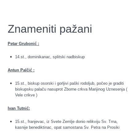
Znameniti pažani
Petar Grubonić :
14.st., dominikanac, splitski nadbiskup
Antun Palčić :
15.st., biskup osorski i gorljivi paški rodoljub, počeo je graditi
biskupsku palaču nasuprot Zborne crkva Marijinog Uznesenja (
Vele crikve )
Ivan Tutnić:
15.st., franjevac, iz Svete Zemlje donio relikviju Sv. Trna,
kasnije benediktinac, opat samostana Sv. Petra na Prosiki