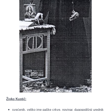
Živko Kustić:
svećenik, veliko ime paške crkve, novinar, dugogodišnji urednik