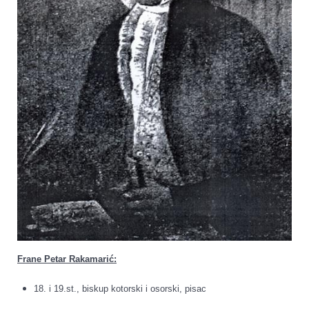
Frane Petar Rakamarić:
18. i 19.st., biskup kotorski i osorski, pisac