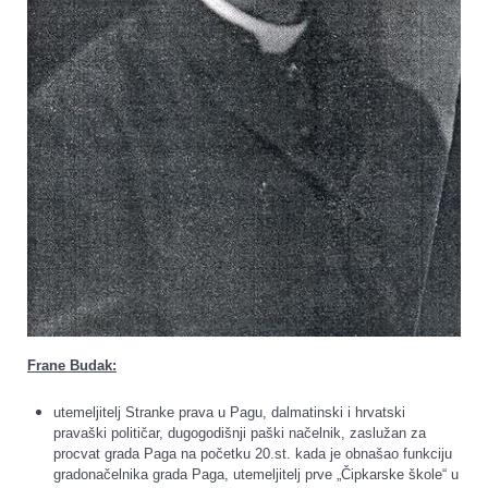
Frane Budak:
utemeljitelj Stranke prava u Pagu, dalmatinski i hrvatski
pravaški političar, dugogodišnji paški načelnik, zaslužan za
procvat grada Paga na početku 20.st. kada je obnašao funkciju
gradonačelnika grada Paga, utemeljitelj prve „Čipkarske škole“ u