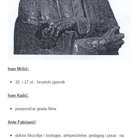
Ivan Mršić:
16. i 17.st., hrvatski pjesnik
Ivan Kašić
:
povjesničar grada Nina
Ante Fabijanić
:
doktor filozofije i teologije, arhiprezbirter, pedagog i pisac na