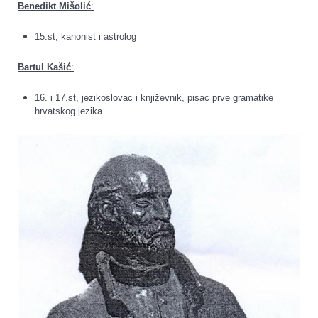
Benedikt Mišolić
:
15.st, kanonist i astrolog
Bartul Kašić
:
16. i 17.st, jezikoslovac i književnik, pisac prve gramatike
hrvatskog jezika