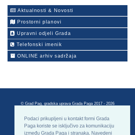
Aktualnosti & Novosti
Prostorni planovi
Upravni odjeli Grada
Telefonski imenik
ONLINE arhiv sadržaja
© Grad Pag, gradska uprava Grada Paga 2017 - 2026
Verzija portala V 2.00
Podaci prikupljeni u kontakt formi Grada
Paga koriste se isključivo za komunikaciju
Uvjeti korištenja
Impressum
Kontakt
između Grada Paga i stranaka. Navedeni