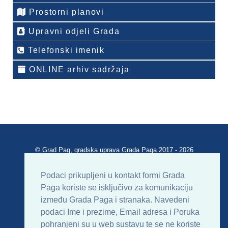
Prostorni planovi
Upravni odjeli Grada
Telefonski imenik
ONLINE arhiv sadržaja
© Grad Pag, gradska uprava Grada Paga 2017 - 2026
Verzija portala V 2.00
Podaci prikupljeni u kontakt formi Grada
Paga koriste se isključivo za komunikaciju
Uvjeti korištenja
Impressum
Kontakt
između Grada Paga i stranaka. Navedeni
podaci Ime i prezime, Email adresa i Poruka
Sitemap
RSS
pohranjeni su u web sustavu te se ne koriste