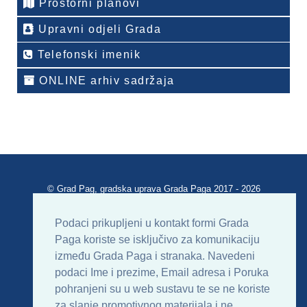
Prostorni planovi
Upravni odjeli Grada
Telefonski imenik
ONLINE arhiv sadržaja
© Grad Pag, gradska uprava Grada Paga 2017 - 2026
Verzija portala V 2.00
Podaci prikupljeni u kontakt formi Grada
Paga koriste se isključivo za komunikaciju
Uvjeti korištenja
Impressum
Kontakt
između Grada Paga i stranaka. Navedeni
podaci Ime i prezime, Email adresa i Poruka
Sitemap
RSS
pohranjeni su u web sustavu te se ne koriste
za slanje promotivnog materijala i ne