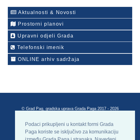
Aktualnosti & Novosti
Prostorni planovi
Upravni odjeli Grada
Telefonski imenik
ONLINE arhiv sadržaja
© Grad Pag, gradska uprava Grada Paga 2017 - 2026
Verzija portala V 2.00
Podaci prikupljeni u kontakt formi Grada
Paga koriste se isključivo za komunikaciju
Uvjeti korištenja
Impressum
Kontakt
između Grada Paga i stranaka. Navedeni