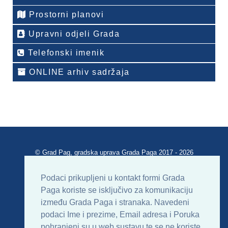
Prostorni planovi
Upravni odjeli Grada
Telefonski imenik
ONLINE arhiv sadržaja
© Grad Pag, gradska uprava Grada Paga 2017 - 2026
Verzija portala V 2.00
Podaci prikupljeni u kontakt formi Grada
Paga koriste se isključivo za komunikaciju
Uvjeti korištenja
Impressum
Kontakt
između Grada Paga i stranaka. Navedeni
podaci Ime i prezime, Email adresa i Poruka
Sitemap
RSS
pohranjeni su u web sustavu te se ne koriste