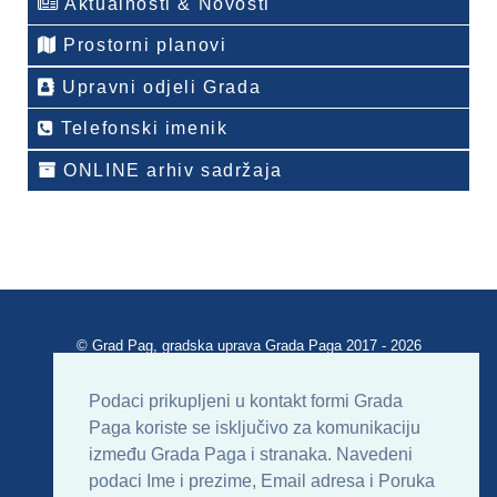
Aktualnosti & Novosti
Prostorni planovi
Upravni odjeli Grada
Telefonski imenik
ONLINE arhiv sadržaja
© Grad Pag, gradska uprava Grada Paga 2017 - 2026
Verzija portala V 2.00
Podaci prikupljeni u kontakt formi Grada
Paga koriste se isključivo za komunikaciju
Uvjeti korištenja
Impressum
Kontakt
između Grada Paga i stranaka. Navedeni
podaci Ime i prezime, Email adresa i Poruka
Sitemap
RSS