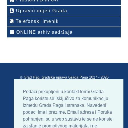
Upravni odjeli Grada
Telefonski imenik
ONLINE arhiv sadržaja
© Grad Pag, gradska uprava Grada Paga 2017 - 2026
Verzija portala V 2.00
Podaci prikupljeni u kontakt formi Grada
Paga koriste se isključivo za komunikaciju
Uvjeti korištenja
Impressum
Kontakt
između Grada Paga i stranaka. Navedeni
podaci Ime i prezime, Email adresa i Poruka
Sitemap
RSS
pohranjeni su u web sustavu te se ne koriste
za slanje promotivnog materijala i ne