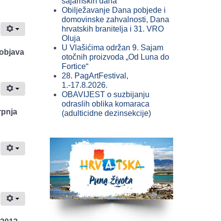
sajamskih dana
Obilježavanje Dana pobjede i
domovinske zahvalnosti, Dana
hrvatskih branitelja i 31. VRO
Oluja
U Vlašićima održan 9. Sajam
objava
otočnih proizvoda „Od Luna do
Fortice“
28. PagArtFestival,
1.-17.8.2026.
OBAVIJEST o suzbijanju
odraslih oblika komaraca
rpnja
(adulticidne dezinsekcije)