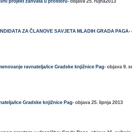
avni projekt zahvata u prostoru
-
objava 25. rujna2013
 KANDIDATA ZA ČLANOVE SAVJETA MLADIH GRADA PAGA
-
enovanje ravnatelja/ice Gradske knjižnice Pag
-
objava 9. s
atelja/ice Gradske knjižnice Pag
-
objava 25. lipnja 2013