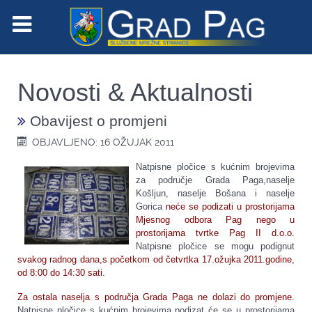
Novosti & Aktualnosti
Obavijest o promjeni
OBJAVLJENO: 16 OŽUJAK 2011
Natpisne pločice s kućnim brojevima
za područje Grada Paga,naselje
Košljun, naselje Bošana i naselje
Gorica
neće se podizati u prostorijama
Mjesnog odbora Pag nego u
prostorijama tvrtke Pag II d.o.o.
Natpisne pločice se mogu podignut
svakog radnog dana,s početkom od četvrtka 17.ožujka 2011.godine,
od 8:00 do 14:30 sati.
Za ostala naselja s područja Grada Paga ne dolazi do promjene.
Natpisne pločice s kućnim brojevima podizat će se u prostorijama