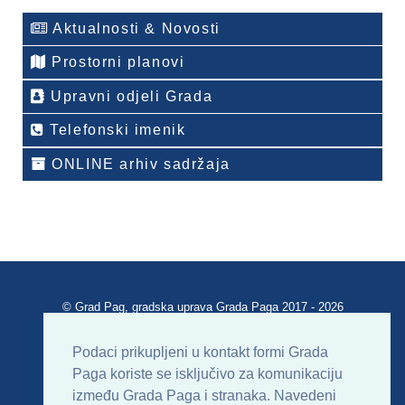
Aktualnosti & Novosti
Prostorni planovi
Upravni odjeli Grada
Telefonski imenik
ONLINE arhiv sadržaja
© Grad Pag, gradska uprava Grada Paga 2017 - 2026
Verzija portala V 2.00
Podaci prikupljeni u kontakt formi Grada
Paga koriste se isključivo za komunikaciju
Uvjeti korištenja
Impressum
Kontakt
između Grada Paga i stranaka. Navedeni