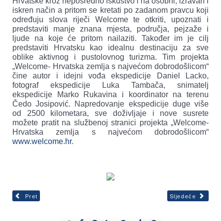
Hrvatske kroz neposredno iskustvo i na osobni, izravan i
iskren način a pritom se kretati po zadanom pravcu koji
određuju slova riječi Welcome te otkriti, upoznati i
predstaviti manje znana mjesta, područja, pejzaže i
ljude na koje će pritom nailaziti. Također im je cilj
predstaviti Hrvatsku kao idealnu destinaciju za sve
oblike aktivnog i pustolovnog turizma. Tim projekta
„Welcome- Hrvatska zemlja s najvećom dobrodošlicom“
čine autor i idejni vođa ekspedicije Daniel Lacko,
fotograf ekspedicije Luka Tambača, snimatelj
ekspedicije Marko Rukavina i koordinator na terenu
Čedo Josipović. Napredovanje ekspedicije duge više
od 2500 kilometara, sve doživljaje i nove susrete
možete pratit na službenoj stranici projekta „Welcome-
Hrvatska zemlja s najvećom dobrodošlicom“
www.welcome.hr
.
Pret
Sljedeće