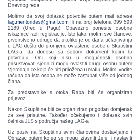
Dnevnog reda.
Molimo da svoj dolazak potvrdite putem mail adrese
lag.mentorides@gmail.com
ili na broj telefona 099 599
2189 (Ured u Pagu). Obavezno ponesite osobne
iskaznice radi registracije. Isto tako, molim sve članove,
prvenstveno udruge da ukoliko je od dana učlanjivanja
u LAG došlo do promjene ovlaštene osobe u Skupštini
LAG-a, da donesu sa sobom dokument kojim to
potvrđuju. Oni koji nisu u mogućnosti osobno
prisustvovati sjednici mogu ovlastiti drugu osobu putem
Vjerodajnice koja će biti priložena u mailu. Molim, vodite
računa da ista osoba ne može zastupati više od jednog
člana.
Za predstavnike s otoka Raba biti će organiziran
prijevoz.
Nakon Skupštine biti će organiziran prigodan domjenak
za sve prisutne. Također očekujemo i dolazak svih
čelnika JLS s područja našeg LAG-a
Uz poziv na Skupštinu svim članovima dostavljamo i
Obrazac putem kojeg se mogu izjasniti žele li nastaviti