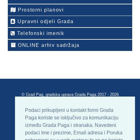
Prostorni planovi
Upravni odjeli Grada
Telefonski imenik
ONLINE arhiv sadržaja
© Grad Pag, gradska uprava Grada Paga 2017 - 2026
Verzija portala V 2.00
Podaci prikupljeni u kontakt formi Grada
Paga koriste se isključivo za komunikaciju
Uvjeti korištenja
Impressum
Kontakt
između Grada Paga i stranaka. Navedeni
podaci Ime i prezime, Email adresa i Poruka
Sitemap
RSS