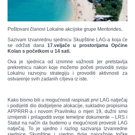
Poštovani članovi Lokalne akcijske grupe Mentorides,
Sazivam Izvanrednu sjednicu Skupštine LAG-a koja će
se održati dana
17.veljače u prostorijama Općine
Kolan s početkom u 14 sati.
Ova je sjednica od iznimne važnosti jer pretstavlja
prekretnicu nakon koje možemo početi provoditi svoju
Lokalnu razvojnu strategiju i provoditi aktivnosti za
ostvarenje svih zadanih ciljeva iz iste.
Kako bismo bili u mogućnosti raspisati prvi LAG natječaj
i podijeliti dio dodijeljene alokacije, sukladno propisima
APPRRR-a i novom Pravilniku o mjeri 19, dužni smo
izmijeniti i prilagoditi svoje temeljne dokumente – LRS i
Statut na način da budemo u mogućnosti provesti LAG
natječaj. To je ujedno i razlog sazivanja Izvanredne
sjednice Skupštine i ujedno dvije najvažnije točke