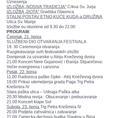
Uznesenja
IZLOŽBA „NOSIVA TRADICIJA“
Crkva Sv. Jurja
IZLOŽBA „DOTA“
Gradska čitaonica
STALNI POSTAV ETNO KUĆE KUDA-a DRUŽINA
Ulica Sv. Marije
Izložbe su otvorene od 9.30 do 22.00
PROGRAM:
Četvrtak, 21. lipnja
SLUŽBENI DIO OTVARANJA FESTIVALA
19. 30 Ceremonija otvaranja
Razgledavanje svih festivalskih izložbi
Domjenak za uzvanike u Atriju Kneževog dvora
21.00 Koncert Nere Gojanović i Đanija Stipaničeva:
Večer evergreena i canzona
Petak, 22. lipnja
11.00 Radionica paške čipke - Atrij Kneževog dvora
19.00 Prikaz utemeljenja grada Paga Trg Petra
Krešimira IV
Stara paška ulica – Udruga Paška alka
20.30 Modna revija : Obucevanje i prebucevanje
21.00 Koncert klape Sol
Subota, 23. lipnja
Trg Petra Krešimira IV
20.00 Podjela zahvalnica i zatvaranje
21.00 Zamecka dechova hudba Slavkov u Brna