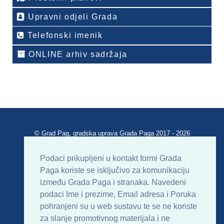
Upravni odjeli Grada
Telefonski imenik
ONLINE arhiv sadržaja
© Grad Pag, gradska uprava Grada Paga 2017 - 2026
Verzija portala V 2.00
Podaci prikupljeni u kontakt formi Grada
Paga koriste se isključivo za komunikaciju
Uvjeti korištenja
Impressum
Kontakt
između Grada Paga i stranaka. Navedeni
podaci Ime i prezime, Email adresa i Poruka
Sitemap
RSS
pohranjeni su u web sustavu te se ne koriste
za slanje promotivnog materijala i ne