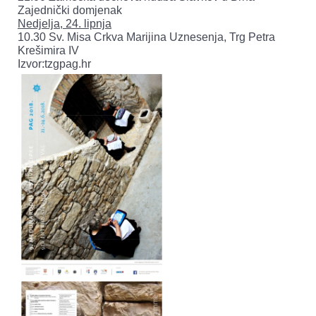
Zajednički domjenak
Nedjelja, 24. lipnja
10.30 Sv. Misa Crkva Marijina Uznesenja, Trg Petra
Krešimira IV
Izvor:tzgpag.hr