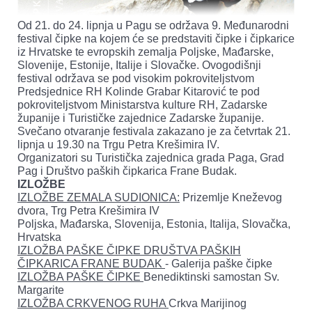
Od 21. do 24. lipnja u Pagu se održava 9. Međunarodni
festival čipke na kojem će se predstaviti čipke i čipkarice
iz Hrvatske te evropskih zemalja Poljske, Mađarske,
Slovenije, Estonije, Italije i Slovačke. Ovogodišnji
festival održava se pod visokim pokroviteljstvom
Predsjednice RH Kolinde Grabar Kitarović te pod
pokroviteljstvom Ministarstva kulture RH, Zadarske
županije i Turističke zajednice Zadarske županije.
Svečano otvaranje festivala zakazano je za četvrtak 21.
lipnja u 19.30 na Trgu Petra Krešimira IV.
Organizatori su Turistička zajednica grada Paga, Grad
Pag i Društvo paških čipkarica Frane Budak.
IZLOŽBE
IZLOŽBE ZEMALA SUDIONICA:
Prizemlje Kneževog
dvora, Trg Petra Krešimira IV
Poljska, Mađarska, Slovenija, Estonia, Italija, Slovačka,
Hrvatska
IZLOŽBA PAŠKE ČIPKE DRUŠTVA PAŠKIH
ČIPKARICA FRANE BUDAK
- Galerija paške čipke
IZLOŽBA PAŠKE ČIPKE
Benediktinski samostan Sv.
Margarite
IZLOŽBA CRKVENOG RUHA
Crkva Marijinog