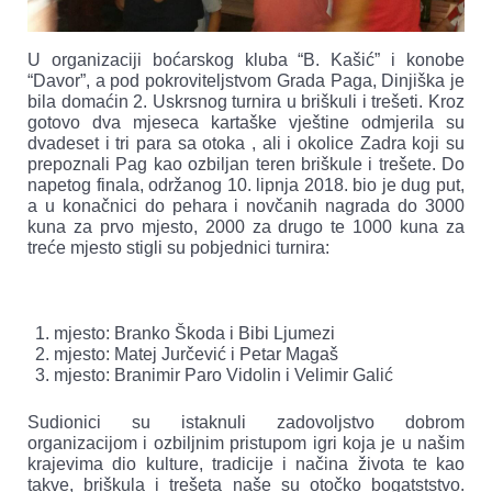
U organizaciji boćarskog kluba “B. Kašić” i konobe
“Davor”, a pod pokroviteljstvom Grada Paga, Dinjiška je
bila domaćin 2. Uskrsnog turnira u briškuli i trešeti. Kroz
gotovo dva mjeseca kartaške vještine odmjerila su
dvadeset i tri para sa otoka , ali i okolice Zadra koji su
prepoznali Pag kao ozbiljan teren briškule i trešete. Do
napetog finala, održanog 10. lipnja 2018. bio je dug put,
a u konačnici do pehara i novčanih nagrada do 3000
kuna za prvo mjesto, 2000 za drugo te 1000 kuna za
treće mjesto stigli su pobjednici turnira:
mjesto: Branko Škoda i Bibi Ljumezi
mjesto: Matej Jurčević i Petar Magaš
mjesto: Branimir Paro Vidolin i Velimir Galić
Sudionici su istaknuli zadovoljstvo dobrom
organizacijom i ozbiljnim pristupom igri koja je u našim
krajevima dio kulture, tradicije i načina života te kao
takve, briškula i trešeta naše su otočko bogatststvo.