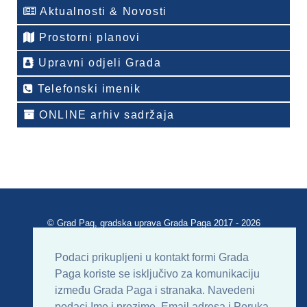
Aktualnosti & Novosti
Prostorni planovi
Upravni odjeli Grada
Telefonski imenik
ONLINE arhiv sadržaja
© Grad Pag, gradska uprava Grada Paga 2017 - 2026
Verzija portala V 2.00
Podaci prikupljeni u kontakt formi Grada
Paga koriste se isključivo za komunikaciju
Uvjeti korištenja
Impressum
Kontakt
između Grada Paga i stranaka. Navedeni
podaci Ime i prezime, Email adresa i Poruka