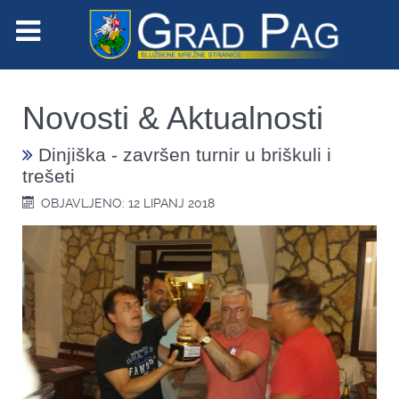
Novosti & Aktualnosti
Dinjiška - završen turnir u briškuli i
trešeti
OBJAVLJENO: 12 LIPANJ 2018