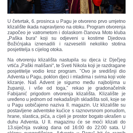
U četvrtak, 6. prosinca u Pagu je otvoreno prvo umjetno
klizalište ikada napravljeno na otoku. Program otvorenja
započeo je vatrometom i dolaskom članova Moto kluba
„Paška bura“ koji su odjeveni u kostime Djedova
Božićnjaka iznenadili i razveselili nekoliko stotina
posjetitelja s cijelog otoka.
Na otvorenju klizališta nastupila su djeca iz Dječjeg
vrtića „Paški mališani“, te Sveti Nikola koji je razdragane
posjetitelje vodio kroz program. "Ovo je središnji dio
Adventa u Pagu, poklon djeci i mladima i svima koji vole
klizanje. Naš Advent je sigurno među najboljima u
županiji, i više od toga," rekao je gradonačelnik
Fabijanić prigodom otvorenja klizališta. Klizalište je
uređeno u jednom od nekadašnjih skladišta soli, koje se
u Pagu uobičajeno naziva II. magazin. Uz klizalište su
postavljene adventske kućice s raznovrsnom ponudom,
hrane, slastica, pića, a cijeli je prostor bogato ukrašen u
duhu Adventa. U II. magazinu će se moći klizati do
13.siječnja svakog dana od 16:00 do 22:00 sata. U