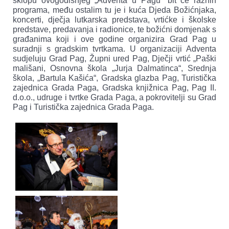
sklopu ovogodišnjeg „Adventa u Pagu“ bit će raznih
programa, među ostalim tu je i kuća Djeda Božićnjaka,
koncerti, dječja lutkarska predstava, vrtićke i školske
predstave, predavanja i radionice, te božićni domjenak s
građanima koji i ove godine organizira Grad Pag u
suradnji s gradskim tvrtkama. U organizaciji Adventa
sudjeluju Grad Pag, Župni ured Pag, Dječji vrtić „Paški
mališani, Osnovna škola „Jurja Dalmatinca“, Srednja
škola, „Bartula Kašića“, Gradska glazba Pag, Turistička
zajednica Grada Paga, Gradska knjižnica Pag, Pag II.
d.o.o., udruge i tvrtke Grada Paga, a pokrovitelji su Grad
Pag i Turistička zajednica Grada Paga.