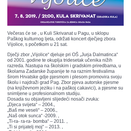
Večeras će se , u Kuli Skrivanat u Pagu, u sklopu
Paškog kulturnog ljeta, održati koncert dječjeg zbora
Vijolice, s početkom u 21 sat.
Dječji zbor „Vijolice“ djeluje pri OŠ „Jurja Dalmatinca“
od 2001. godine te okuplja tridesetak učenika nižih
razreda. Nastupa na školskim i gradskim priredbama, u
školama Zadarske županije te na raznim festivalima
širom Hrvatske gdje pjesmom i plesom promovira svoju
školu i najdraži grad Pag. Zbor pjeva autorske pjesme
(na književnom jeziku i na paškoj cakavici), a pjesme su
snimljene u profesionalnom studiju.
Dosada su objavljeni slijedeći nosači zvuka:
„Djeca svijeta“ – 2004.,
„Baš me veseli“ – 2006.,
„Naš otok sunca“ -2009. ,
„Ti-ra- ra-ra- bomba“ – 2011. ,
„Ti si prijatelj moj“ – 2013. ,