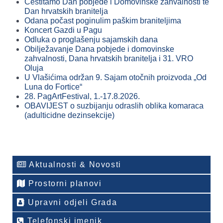
Čestitamo Dan pobjede i Domovinske zahvalnosti te
Dan hrvatskih branitelja
Odana počast poginulim paškim braniteljima
Koncert Gazdi u Pagu
Odluka o proglašenju sajamskih dana
Obilježavanje Dana pobjede i domovinske
zahvalnosti, Dana hrvatskih branitelja i 31. VRO
Oluja
U Vlašićima održan 9. Sajam otočnih proizvoda „Od
Luna do Fortice“
28. PagArtFestival, 1.-17.8.2026.
OBAVIJEST o suzbijanju odraslih oblika komaraca
(adulticidne dezinsekcije)
Aktualnosti & Novosti
Prostorni planovi
Upravni odjeli Grada
Telefonski imenik