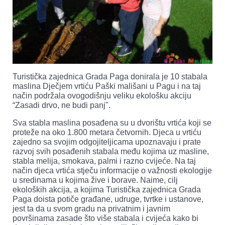
Turistička zajednica Grada Paga donirala je 10 stabala
maslina Dječjem vrtiću Paški mališani u Pagu i na taj
način podržala ovogodišnju veliku ekološku akciju
“Zasadi drvo, ne budi panj".
Sva stabla maslina posađena su u dvorištu vrtića koji se
proteže na oko 1.800 metara četvornih. Djeca u vrtiću
zajedno sa svojim odgojiteljicama upoznavaju i prate
razvoj svih posađenih stabala među kojima uz masline,
stabla melija, smokava, palmi i razno cvijeće. Na taj
način djeca vrtića stječu informacije o važnosti ekologije
u sredinama u kojima žive i borave. Naime, cilj
ekoloških akcija, a kojima Turistička zajednica Grada
Paga doista potiče građane, udruge, tvrtke i ustanove,
jest ta da u svom gradu na privatnim i javnim
površinama zasade što više stabala i cvijeća kako bi