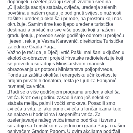
doprinijeli u ozelenjavanju svojih životnih sredina.
„Cilj akcija sadnja stabala, cvijeća, uređenja zelenih
površina u našem gradu je podignuti svijest o nužnosti
zaštite i uređenja okoliša i prirode, na prostoru koji nas
okružuje. Samim time kao lijepo uređena turistička
destinacija privlačimo sve više gostiju koji u našem
gradu ljetuju, provode svoje godišnje odmore u proljeću
i jeseni, rekla je Vesna Karavanić, direktorica Turističke
zajednice Grada Paga.
Važno je reći da je Dječji vrtić Paški mališani uključen u
ekološko-obrazovni projekt Hrvatske radiotelevizije koji
se provodi u suradnji s Ministarstvom znanosti i
obrazovanja uz potporu Ministarstva poljoprivrede,
Fonda za zaštitu okoliša i energetsku učinkovitost te
brojnih privatnih donatora, rekla je Ljubica Fabijanić,
ravnateljica vrtića.
„Radi se o više godišnjem programu uređenja okoliša
vrtića. Kroz ovu godinu zasadili smo još nekoliko
stabala melija, palmi i voćki smokava. Posadili smo
cvijeća u vrtu, te jako puno cvijeća u lončanicama koje
se nalaze u hodnicima i stepeništu vrtića. Za
ozelenjavanje našeg vrtića imamo podršku i izvrsnu
suradnju sa Turističkom zajednicom grada Paga i našim
osnivačem Gradom Pagom. U ovim akcijama podržali