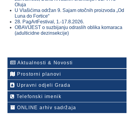
Oluja
U Vlašićima održan 9. Sajam otočnih proizvoda „Od
Luna do Fortice“
28. PagArtFestival, 1.-17.8.2026.
OBAVIJEST o suzbijanju odraslih oblika komaraca
(adulticidne dezinsekcije)
Aktualnosti & Novosti
Prostorni planovi
Upravni odjeli Grada
Telefonski imenik
ONLINE arhiv sadržaja