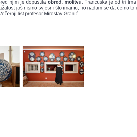
pred njim je dopustila
obred, molitvu
. Francuska je od tri trna
nažalost još nismo svjesni što imamo, no nadam se da ćemo to i
ečernji list profesor Miroslav Granić.