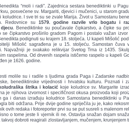
enedikta “moli i radi”. Zajednica sestara benediktinki u Pagu
kvu, posvećene sv. Margariti, djevici i mučenici, u starom gra
ri koludrice. I sve tri su se zvale Marija. Život u Samostanu bene
an. Redovnice su
1579. godine razvile vrlo bogatu i ra
 djecu
. Benediktinke su poučavale čipkarstvo, a čipke su pr
to se čipkarstvo proširilo gradom Pagom i postalo važan izvor
 Benedikta podignuti su krajem 18. stoljeća. U kapeli Mišolić pod
itelji Mišolić sagrađena je u 15. stoljeću. Samostan čuva v
. Najvažniji je svakako relikvijar Svetog Trna iz 1435. Skulp
nim raspelima. Od drvenih raspela ističemo raspelo u kapeli G
ađen je 1626. godine.
sti molile su i radile s ljudima grada Paga i Zadarske nadbis
ke, benediktinske vrijednosti i hrvatsku kulturu. Poznati i za
koludraška štrika i kolacić
koje koludrice sv. Margarite izra
 je njihova izvornost i specifičnost okusa proizvoda koji proi
em ga i danas izrađuju koludrice Samostana benediktinki u P
 biti održana. Prije dvije godine spriječila ju je, kako rekosm
k ovih redaka i fotoreporter prvi su se put susreli s malenom re
isno o tome jeste li vjernik ili ne. Ostavlja snažan dojam snaž
takvoj dobroti reagirali zlostavljanjem, mučenjem, krunjenjem