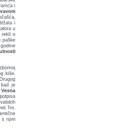
anića i
 pravom
dočašća,
ržala i
tatora u
 rekli o
u paške
 godine
utnosti
zbornoj
g kiše.
e Drugog
 kad je
e
Vesna
potpisa
vatskih
eti Trn.
tentične
 s njim