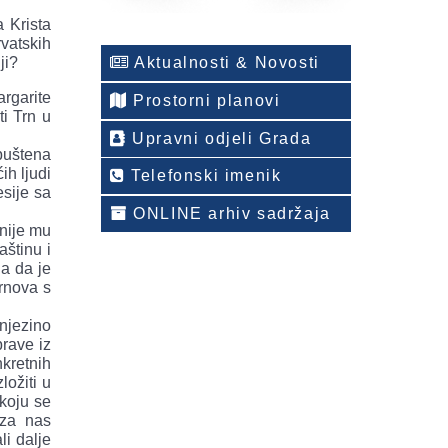
a Krista
rvatskih
ji?
Aktualnosti & Novosti
rgarite
Prostorni planovi
ti Trn u
Upravni odjeli Grada
puštena
ih ljudi
Telefonski imenik
sije sa
ONLINE arhiv sadržaja
 nije mu
aštinu i
 a da je
trnova s
 njezino
rave iz
kretnih
ložiti u
 koju se
 za nas
ali dalje