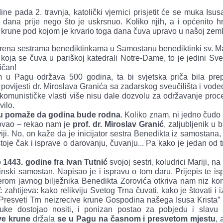
ne pada 2. travnja, katolički vjernici prisjetit će se muka Isus
i dana prije nego što je uskrsnuo. Koliko njih, a i općenito h
e krune pod kojom je krvario toga dana čuva upravo u našoj zeml
jerena sestrama benediktinkama u Samostanu benediktinki sv. Ma
koja se čuva u pariškoj katedrali Notre-Dame, to je jedini Sve
ičan!
 u Pagu održava 500 godina, ta bi svjetska priča bila pre
povijesti dr. Miroslava Granića sa zadarskog sveučilišta i vodeć
omunističke vlasti više nisu dale dozvolu za održavanje proce
ilo.
rnu pomaže da godina bude rodna
. Koliko znam, ni jedno čudo
tovao – rekao nam je
prof. dr.
Miroslav Granić
, zaljubljenik u b
kviji. No, on kaže da je inicijator sestra Benedikta iz samostana,
oje čak i isprave o darovanju, čuvanju... Pa kako je jedan od 
e 1443. godine fra Ivan Tutnić
svojoj sestri, koludrici Mariji, na
ski samostan. Napisao je i ispravu o tom daru. Prijepis te isp
rom javnog bilježnika Benedikta Zorovića otkriva nam niz kon
zahtijeva: kako relikviju Svetog Trna čuvati, kako je štovati i iz
i Presveti Trn neizrecive krune Gospodina našega Isusa Krista”
uke dostojao nositi, i ponizan postao za pobjedu i slavu
ve krune
držala
se u Pagu na časnom i presvetom mjestu
, 