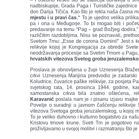
nadbiskupije, Grada Paga i Turističke zajednice
don Darija Tičića. Kao što je rekla naša časna 
mjestu i u pravi čas.“
To je ujedno velika prilik
pa i ona u Međugorje. To bi mogao biti i početa
predavanje na temu “Pag – grad Božjeg dodira.” – 
različitim razdobljima. Nisu se poznavali, pretho
Svetom Trnu: „Esse de corona Domini!” Jest s kr
relikvije kojoj je Kongregacija za obrede Svet
neodržavanja procesije sa Svetim Trnom u Pagu, 
hrvatskih vitezova Svetog groba jeruzalemsk
Proslava je obnovljena u župi Uznesenja Blažen
crkvi Uznesenja Marijina predvodio je zadarski 
Koludrice, čuvarice paške relikvije, za posjeta 
svjetskog rata, 14. prosinca 1944. godine, 
samostanska crkva bila znatno oštećena, reli
Karavanić
poslala nam je i pisanu izjavu majke
Povelje o suradnji u javnom čašćenju relikvije 
vitezova Svetoga groba jeruzalemskog, u kojoj me
To je veliko duhovno i kulturno bogatstvo za našu
Kristovu trnove krune. Sveti Trn je pogotovo n
proživljavamo u svojoj molitvi i razmatranju što j