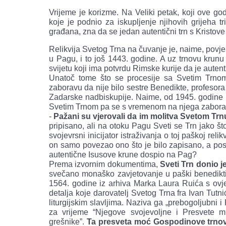
Vrijeme je korizme. Na Veliki petak, koji ove godi
koje je podnio za iskupljenje njihovih grijeha tr
građana, zna da se jedan autentični trn s Kristov
Relikvija Svetog Trna na čuvanje je, naime, pov
u Pagu, i to još 1443. godine. A uz trnovu krunu 
svijetu koji ima potvrdu Rimske kurije da je autent
Unatoč tome što se procesije sa Svetim Trnom
zaboravu da nije bilo sestre Benedikte, profesora 
Zadarske nadbiskupije. Naime, od 1945. godine k
Svetim Trnom pa se s vremenom na njega zaborav
-
Pažani su vjerovali da im molitva Svetom T
pripisano, ali na otoku Pagu Sveti se Trn jako š
svojevrsni inicijator istraživanja o toj paškoj reli
on samo povezao ono što je bilo zapisano, a post
autentične Isusove krune dospio na Pag?
Prema izvornim dokumentima,
Sveti Trn donio j
svečano monaško zavjetovanje u paški benediktin
1564. godine iz arhiva Marka Laura Ruića s ovje
detalja koje darovatelj Svetog Trna fra Ivan Tutnić 
liturgijskim slavljima. Naziva ga „prebogoljubni 
za vrijeme “Njegove svojevoljne i Presvete m
grešnike”.
Ta presveta moć Gospodinove trno