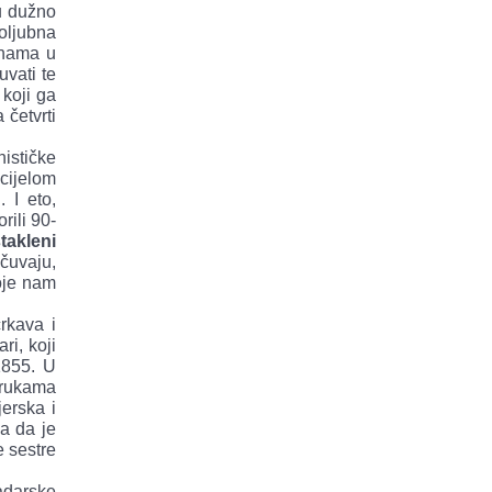
du dužno
oljubna
 nama u
uvati te
 koji ga
 četvrti
ističke
 cijelom
 I eto,
rili 90-
stakleni
 čuvaju,
koje nam
rkava i
ri, koji
1855. U
 rukama
erska i
la da je
e sestre
adarske