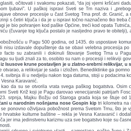
zglasiti, očitovati i svakomu pokazati, “da joj vjerni kršćani da
om ljubavi”. U paškoj ispravi Sveti se Trn naziva i „prebog
ave obnove procesije u čast Svetog Trna prof. dr. Granić, a
inji s četiri ključa i da je u ispravi točno naznačeno tko treba č
ugi je bio pohranjen kod paške Općine, treći kod opata Tutnića,
 (čuvanje tog ključa postalo je nasljedno pravo te obitelji), a
 pobožnošću u Pagu 500 godina, od 1435. do uspostave komun
, ali nisu izdavale dopuštenje da se obavi velebna procesija po
acto su zabranili i dokinuli štovanje Svetog Trna u Pagu.
 su ljudi znali za to, osobito su nam o procesiji i relikviji govo
 iz Isusove krune postavljen je u zlatno-srebrni relikvijar, u 
je otvarao, a relikvijar je sada i izložen. Benediktinke ga pomno
u 4. svibnja ili u nedjelju nakon toga datuma, stoji u podacima 
ce Vesna Karavanić.
a kao da su se otvorila vrata svega paškog bogatstva. Osim c
orni Sveti Križ koji je Pagu darovao venecijanski patrijarh Fosca
 23. srpnja, Majku Božju od Staroga grada koja se štuje od 
žani u narodnim nošnjama nose Gospin kip
tri kilometra na
se ponovno oživljava pobožnost prema Svetom Trnu, što je vj
ne hrvatske kulturne baštine – rekla je Vesna Karavanić i doda
ča jer ima jedinstvenu karizmu uza sve bogatstvo koje su časn
nosti.
nergiji crkvene i svjetovne vlasti – samostana, paške župe i Z