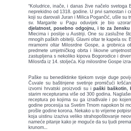
“Koludrice, inače, i danas žive načelo svetoga B
neprekidno od 1318. godine. U prvi samostan i cr
koji su darovali Juran i Milica Pogančić, ušle su t
sv. Margarite u Pagu oduvijek je bio uzor
djelatnost,
posebno odgojnu, i to za žensku
Mlecima i poslije u Austriji. One su zaslužne š
mnogih paških obitelji. Glavni oltar te kapela sv.
mramorni oltar Milosrdne Gospe, a grobnica ob
predmete umjetničkog obrta i likovne umjetnosti
zastupljena s nekoliko kipova Bogorodice i drve
Milosrđa iz 14. stoljeća. Kip milosrdne Gospe izr
Paške su benediktinke tijekom svoje duge povije
Čuvale su baštinjene svetinje promičući kršćans
izvorni hrvatski proizvodi su i
paški baškotin, 
starim recepturama više od 300 godina. Naglašena
receptura po kojima su ga izrađivale i po koj
godine procesija sa Svetim Trnom napokon bi mogla
prošle godine korona. Nekako u to vrijeme potpisni
koja uistinu izaziva veliko strahopoštovanje neov
nameće pitanje kako je moguće da su ljudi prema 
krunom...