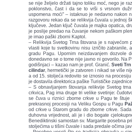
se nije željelo držati tajno toliku moć, nego je ra
poklonstvo, čast i da se to vrši s vrsnom dužn
uspomena moći” – istaknuo je nedavno nakon naj
razgovoru rekao da se relikvija čuvala u jednoj škr
ključeve. Jedan ključ čuvala je majka opatica, dr
je poslije predao na čuvanje nekom paškom plemiću
je imao paški zborni Kaptol.
– Relikvija Svetog Trna štovana je s najvećom
vlasti koje tu svetkovinu nisu izričito zabranile
gradu Pagu. Upornim neizdavanjem dozvole de f
donedavno se o tome nije javno ni govorilo. Na Pagu
godišnjaci – kazao nam je prof. Granić.
Sveti Trn
cilindar
, hermetički je zatvoren i nikad se više ni
a od 15. stoljeća redovito se iznosio na procesij
je dostavila direktorica paške Turističke zajedni
– S obnavljanjem štovanja relikvije Svetog trn
crkvica, Pag ima druge tri velike svetinje: čudotv
se čuva u riznici zborne crkve u Pagu te štuje
prekrasnoj procesiji na Veliku Gospu u Pagu
Pa
od crkve u Starom gradu do zborne crkve. Sada 
duhovna vrijednost, ali je i dio bogate cjelokup
Benediktinski samostan sv. Margarite posebna pri
stoljećima u tišini čuvale i sada predale očima jav
– Posebno veseli što se tradicija obnavlja u si