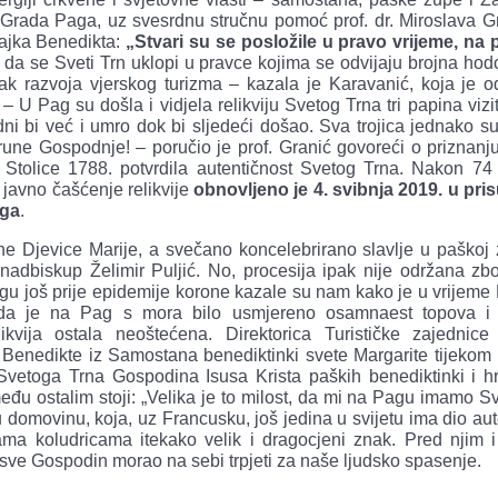
 Grada Paga, uz svesrdnu stručnu pomoć prof. dr. Miroslava Gr
majka Benedikta:
„Stvari su se posložile u pravo vrijeme, na
a da se Sveti Trn uklopi u pravce kojima se odvijaju brojna ho
k razvoja vjerskog turizma – kazala je Karavanić, koja je od
U Pag su došla i vidjela relikviju Svetog Trna tri papina vizi
dni bi već i umro dok bi sljedeći došao. Sva trojica jednako su
une Gospodnje! – poručio je prof. Granić govoreći o priznanj
e Stolice 1788. potvrdila autentičnost Svetog Trna. Nakon 74
javno čašćenje relikvije
obnovljeno je 4. svibnja 2019.
u pris
oga
.
e Djevice Marije, a svečano koncelebrirano slavlje u paškoj 
nadbiskup Želimir Puljić. No, procesija ipak nije održana zbo
Pagu još prije epidemije korone kazale su nam kako je u vrijem
kada je na Pag s mora bilo usmjereno osamnaest topova i
kvija ostala neoštećena. Direktorica Turističke zajednic
 Benedikte iz Samostana benediktinki svete Margarite tijekom 
Svetoga Trna Gospodina Isusa Krista paških benediktinki i hr
đu ostalim stoji: „Velika je to milost, da mi na Pagu imamo Sv
 domovinu, koja, uz Francusku, još jedina u svijetu ima dio au
ama koludricama itekako velik i dragocjeni znak. Pred njim i
e sve Gospodin morao na sebi trpjeti za naše ljudsko spasenje.