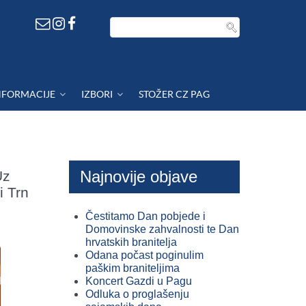
NFORMACIJE
IZBORI
STOŽER CZ PAG
Najnovije objave
Uz
i Trn
Čestitamo Dan pobjede i
Domovinske zahvalnosti te Dan
hrvatskih branitelja
Odana počast poginulim
paškim braniteljima
Koncert Gazdi u Pagu
Odluka o proglašenju