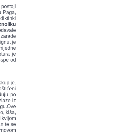
 postoji
du Paga,
diktinki
znoliku
odavale
 zarade
ignut je
rijedne
tura je
ospe od
kupije.
štićeni
đuju po
zlaze iz
agu.Ove
o, kiša,
likvijom
an te se
 trnovom