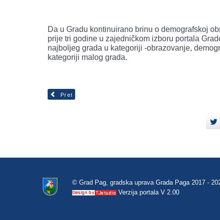
Da u Gradu kontinuirano brinu o demografskoj obno
prije tri godine u zajedničkom izboru portala Gra
najboljeg grada u kategoriji -obrazovanje, demograf
kategoriji malog grada.
Pret
© Grad Pag, gradska uprava Grada Paga 2017 - 20
Verzija portala V 2.00