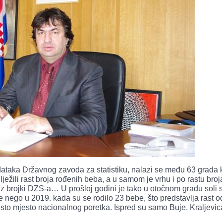
ataka Državnog zavoda za statistiku, nalazi se među 63 grada k
ežili rast broja rođenih beba, a u samom je vrhu i po rastu broj
iz brojki DZS-a… U prošloj godini je tako u otočnom gradu soli s
nego u 2019. kada su se rodilo 23 bebe, što predstavlja rast o
sto mjesto nacionalnog poretka. Ispred su samo Buje, Kraljevic