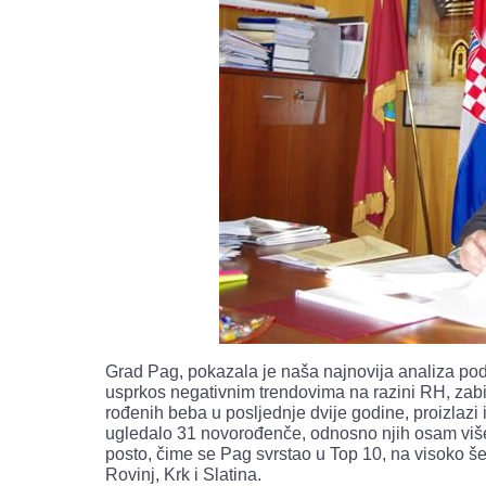
Grad Pag, pokazala je naša najnovija analiza pod
usprkos negativnim trendovima na razini RH, zabilj
rođenih beba u posljednje dvije godine, proizlazi 
ugledalo 31 novorođenče, odnosno njih osam više 
posto, čime se Pag svrstao u Top 10, na visoko še
Rovinj, Krk i Slatina.