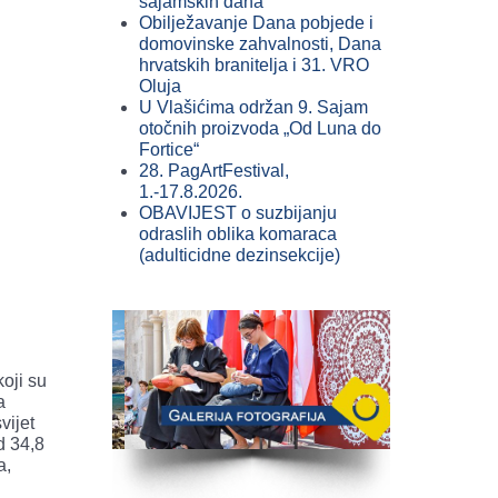
sajamskih dana
Obilježavanje Dana pobjede i
domovinske zahvalnosti, Dana
hrvatskih branitelja i 31. VRO
Oluja
U Vlašićima održan 9. Sajam
otočnih proizvoda „Od Luna do
Fortice“
28. PagArtFestival,
1.-17.8.2026.
OBAVIJEST o suzbijanju
odraslih oblika komaraca
(adulticidne dezinsekcije)
oji su
a
vijet
d 34,8
a,