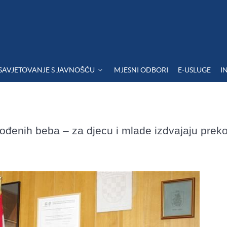
SAVJETOVANJE S JAVNOŠĆU
MJESNI ODBORI
E-USLUGE
I
đenih beba – za djecu i mlade izdvajaju preko