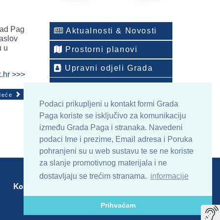
Grad Pag
Aktualnosti & Novosti
naslov
u u
Prostorni planovi
Upravni odjeli Grada
.hr >>>
Telefonski imenik
deće
Podaci prikupljeni u kontakt formi Grada
ONLINE arhiv sadržaja
Paga koriste se isključivo za komunikaciju
između Grada Paga i stranaka. Navedeni
podaci Ime i prezime, Email adresa i Poruka
pohranjeni su u web sustavu te se ne koriste
za slanje promotivnog materijala i ne
dostavljaju se trećim stranama.
informacije
Kontakt
Sitemap
RSS
Prihvaćam