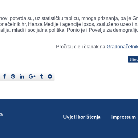
vi potvrda su, uz statističku tablicu, mnoga priznanja, pa je 
donačelnik.hr, Hanza Medije i agencije Ipsos, zasluženo uzeo i 
ija, mladi i socijalna politika. Ponio je i Povelju za demografij
Pročitaj cjeli članak na
Gradonačelnik
Slje
26
Uvjeti korištenja
Impressum