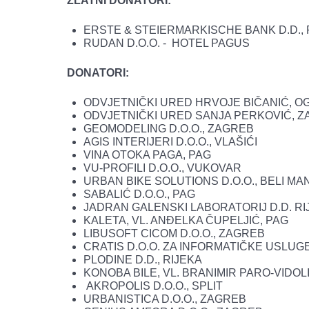
ZLATNI DONATORI:
ERSTE & STEIERMARKISCHE BANK D.D., 
RUDAN D.O.O. - HOTEL PAGUS
DONATORI:
ODVJETNIČKI URED HRVOJE BIČANIĆ, O
ODVJETNIČKI URED SANJA PERKOVIĆ, 
GEOMODELING D.O.O., ZAGREB
AGIS INTERIJERI D.O.O., VLAŠIĆI
VINA OTOKA PAGA, PAG
VU-PROFILI D.O.O., VUKOVAR
URBAN BIKE SOLUTIONS D.O.O., BELI MA
SABALIĆ D.O.O., PAG
JADRAN GALENSKI LABORATORIJ D.D. RI
KALETA, VL. ANĐELKA ČUPELJIĆ, PAG
LIBUSOFT CICOM D.O.O., ZAGREB
CRATIS D.O.O. ZA INFORMATIČKE USLUG
PLODINE D.D., RIJEKA
KONOBA BILE, VL. BRANIMIR PARO-VIDOL
AKROPOLIS D.O.O., SPLIT
URBANISTICA D.O.O., ZAGREB