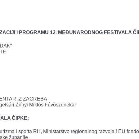
ZACIJI I PROGRAMU 12. MEĐUNARODNOG FESTIVALA Č
DAK“
ITE
CENTAR IZ ZAGREBA
ári Zrínyi Miklós Fúvószenekar
ALA ČIPKE:
 turizma i sporta RH, Ministarstvo regionalnog razvoja i EU fond
rske županije