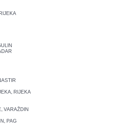
RIJEKA
GULIN
ZADAR
NASTIR
JEKA, RIJEKA
E, VARAŽDIN
IN, PAG