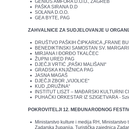
GENIUS AMFORA D.O.O., ZAGREB
PAŠKA SIRANA D.D
SOLANA D.O.O.
GEA BYTE, PAG
ZAHVALNICE ZA SUDJELOVANJE U ORGANI
DRUŠTVO PAŠKIH ČIPKARICA „FRANE BU
BENEDIKTINSKI SAMOSTAN SV. MARGAR
MIRJANA I ĐORĐO TKALČEC
ŽUPNI URED PAG
DJEČJI VRTIĆ „PAŠKI MALIŠANI“
GRADSKA KNJIŽNICA PAG
JASNA MAGAŠ
DJEČJI ZBOR „VIJOLICE“
KUD „DRUŽINA“
INSTITUT LISZT – MAĐARSKI KULTURNI 
PUHAČKI ORKESTAR IZ SZIGETVARA - Szigetv
POKROVITELJI 12. MEĐUNARODNOG FESTIV
Ministarstvo kulture i medija RH, Ministarstvo
Zadarska županija, Turistička zajednica Zada