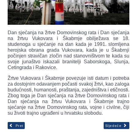
Dan sjećanja na žrtve Domovinskog rata i Dan sjećanja
na žrtvu Vukovara i Škabrnje obilježava se 18.
studenoga u sjećanje na dan kada je 1991. slomljena
herojska obrana grada Vukovara, kada je u Škabrnji
počinjen stravičan zločin nad stanovništvom te kada su
svoje junaštvo iskazali branitelji Saborskoga, Slunja,
Cetingrada i Rakovice.
Žrtve Vukovara i Škabrnje povezuje isti datum i potreba
za dostojnim odavanjem počasti svakoj žrtvi, kao zaloga
budućnosti, humanosti, praštanja, zajedništva i etičnosti.
Zbog toga je Dan sjećanja na žrtve Domovinskog rata i
Dan sjećanja na žrtvu Vukovara i Škabrnje trajno
sjećanje na žrtve Domovinskog rata, vojne i civilne, čiji
su životi trajno ugrađeni u hrvatsku slobodu.
Pret
Sljedeće