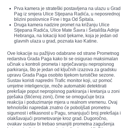
Prva kamera je strateški postavljena na ulazu u Grad
Pag iz smjera Ulice Stjepana Radića, u neposrednoj
blizini poslovnice Fine i trga Od Špitala.
Druga kamera nadzire promet na križanju Ulice
Stjepana Radića, Ulice Mate Šavra i Šetališta Adrije
Hebranga, na lokaciji kod ljekarne, koja je jedan od
glavnih ulaza u grad, poznata kao Katine.
Ove lokacije su pažljivo odabrane od strane Prometnog
redarstva Grada Paga kako bi se osigurao maksimalan
učinak u kontroli prometa i sprječavanju nepropisnog
parkiranja, što je jedan od ključnih izazova za gradsku
upravu Grada Paga osobito tijekom turističke sezone.
Sustav koristi napredni Trafic monitor koji, uz pomoć
umjetne inteligencije, može automatski detektirati
prekršaje poput nepropisnog parkiranja i kretanja u zoni
pješaka (štićenoj zoni), čime se omogućuje brza
reakcija i poduzimanje mjera u realnom vremenu. Ovaj
tehnološki napredak znatno će poboljšati prometnu
sigurnost i efikasnost u Pagu, smanjujući broj prekršaja i
olakšavajući prometovanje kroz grad. Dugoročno,
ovakav sustav bi trebao smanjiti prometna zagušenja