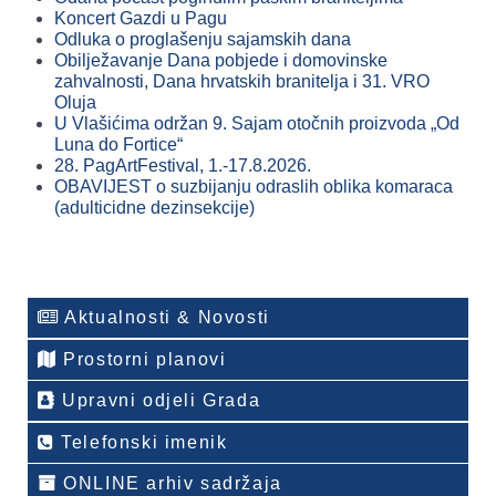
Koncert Gazdi u Pagu
Odluka o proglašenju sajamskih dana
Obilježavanje Dana pobjede i domovinske
zahvalnosti, Dana hrvatskih branitelja i 31. VRO
Oluja
U Vlašićima održan 9. Sajam otočnih proizvoda „Od
Luna do Fortice“
28. PagArtFestival, 1.-17.8.2026.
OBAVIJEST o suzbijanju odraslih oblika komaraca
(adulticidne dezinsekcije)
Aktualnosti & Novosti
Prostorni planovi
Upravni odjeli Grada
Telefonski imenik
ONLINE arhiv sadržaja