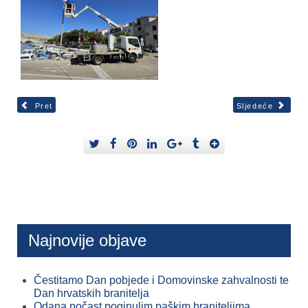
Pret
Sljedeće
Najnovije objave
Čestitamo Dan pobjede i Domovinske zahvalnosti te
Dan hrvatskih branitelja
Odana počast poginulim paškim braniteljima