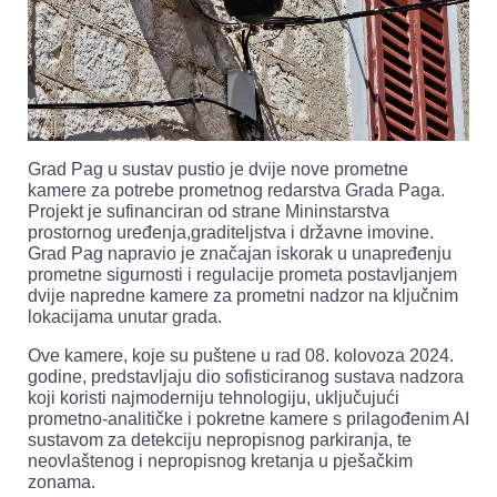
Grad Pag u sustav pustio je dvije nove prometne
kamere za potrebe prometnog redarstva Grada Paga.
Projekt je sufinanciran od strane Mininstarstva
prostornog uređenja,graditeljstva i državne imovine.
Grad Pag napravio je značajan iskorak u unapređenju
prometne sigurnosti i regulacije prometa postavljanjem
dvije napredne kamere za prometni nadzor na ključnim
lokacijama unutar grada.
Ove kamere, koje su puštene u rad 08. kolovoza 2024.
godine, predstavljaju dio sofisticiranog sustava nadzora
koji koristi najmoderniju tehnologiju, uključujući
prometno-analitičke i pokretne kamere s prilagođenim AI
sustavom za detekciju nepropisnog parkiranja, te
neovlaštenog i nepropisnog kretanja u pješačkim
zonama.