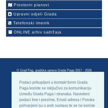
Prostorni planovi
Upravni odjeli Grada
Telefonski imenik
ONLINE arhiv sadržaja
© Grad Pag, gradska uprava Grada Paga 2017 - 2026
Verzija portala V 2.00
Podaci prikupljeni u kontakt formi Grada
Paga koriste se isključivo za komunikaciju
Uvjeti korištenja
Impressum
Kontakt
između Grada Paga i stranaka. Navedeni
podaci Ime i prezime, Email adresa i Poruka
Sitemap
RSS
pohranjeni su u web sustavu te se ne koriste